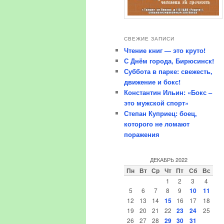
СВЕЖИЕ ЗАПИСИ
Чтение книг — это круто!
С Днём города, Бирюсинск!
Суббота в парке: свежесть,
движение и бокс!
Константин Ильин: «Бокс –
это мужской спорт»
Степан Куприец: боец,
которого не ломают
поражения
ДЕКАБРЬ 2022
Пн
Вт
Ср
Чт
Пт
Сб
Вс
1
2
3
4
5
6
7
8
9
10
11
12
13
14
15
16
17
18
19
20
21
22
23
24
25
26
27
28
29
30
31