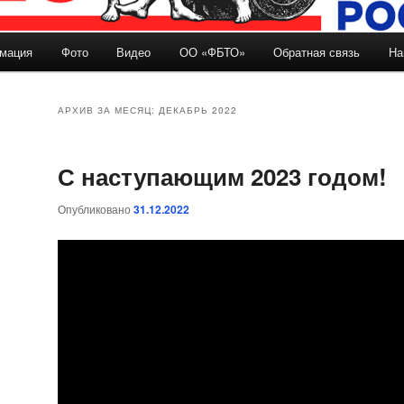
мация
Фото
Видео
ОО «ФБТО»
Обратная связь
На
держимому
ому содержимому
АРХИВ ЗА МЕСЯЦ:
ДЕКАБРЬ 2022
С наступающим 2023 годом!
Опубликовано
31.12.2022