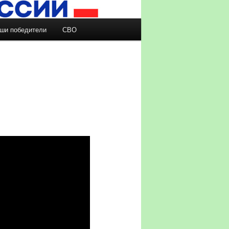
ши победители
СВО