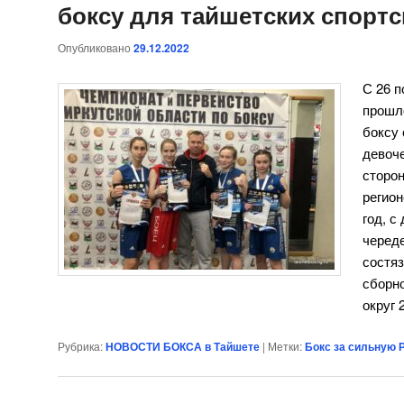
боксу для тайшетских спорт
Опубликовано
29.12.2022
С 26 п
прошл
боксу 
девоче
сторо
регио
год, с
черед
состя
сборно
округ 
Рубрика:
НОВОСТИ БОКСА в Тайшете
|
Метки:
Бокс за сильную 