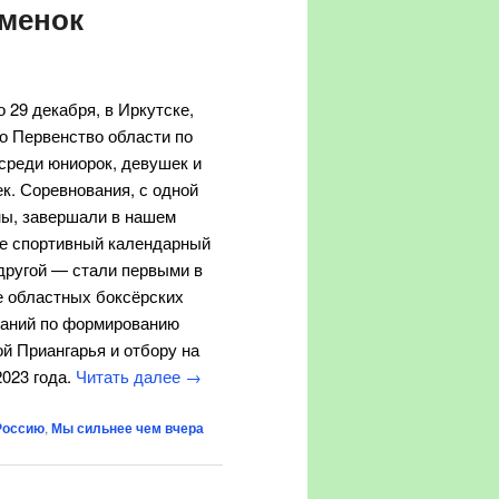
сменок
о 29 декабря, в Иркутске,
о Первенство области по
среди юниорок, девушек и
к. Соревнования, с одной
ны, завершали в нашем
не спортивный календарный
 другой — стали первыми в
е областных боксёрских
заний по формированию
й Приангарья и отбору на
2023 года.
Читать далее
→
Россию
,
Мы сильнее чем вчера