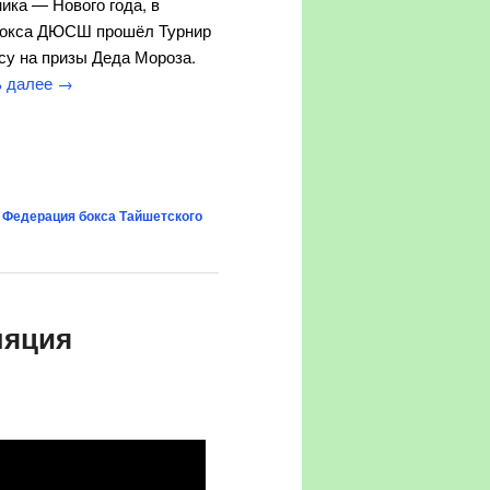
ика — Нового года, в
бокса ДЮСШ прошёл Турнир
су на призы Деда Мороза.
ь далее
→
,
Федерация бокса Тайшетского
ляция