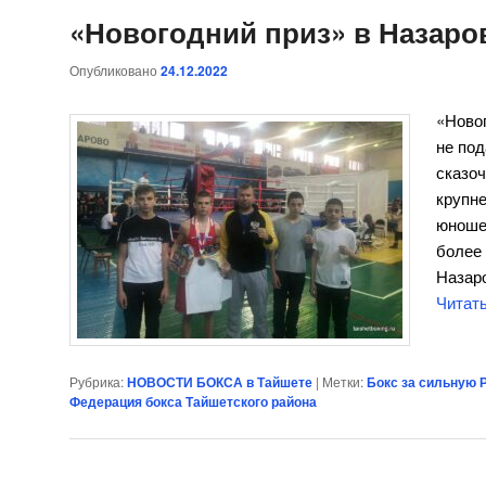
«Новогодний приз» в Назаро
Опубликовано
24.12.2022
«Новог
не под
сказоч
крупн
юноше
более 
Назаро
Читат
Рубрика:
НОВОСТИ БОКСА в Тайшете
|
Метки:
Бокс за сильную 
Федерация бокса Тайшетского района