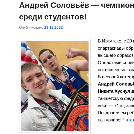
Андрей Соловьёв — чемпион
среди студентов!
Опубликовано
23.12.2022
В Иркутске, с 20
спартакиады обр
высшего образов
Областные сорев
посвящённые пам
В весовой катего
Андрей Соловь
Никита Хуснули
тайшетскую феде
весе — 71 кг, за
Поздравляем ре
на турнире!
Чита