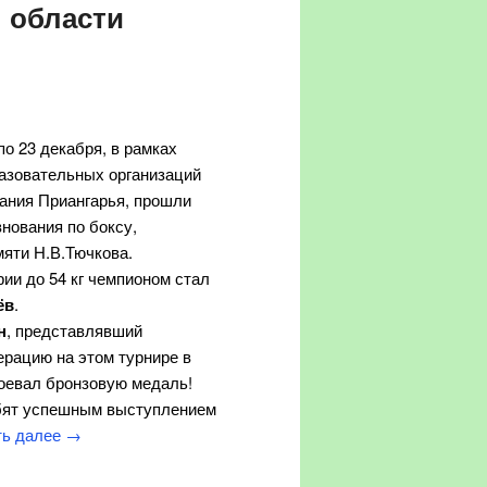
 области
 по 23 декабря, в рамках
азовательных организаций
ания Приангарья, прошли
нования по боксу,
яти Н.В.Тючкова.
рии до 54 кг чемпионом стал
ёв
.
н
, представлявший
рацию на этом турнире в
воевал бронзовую медаль!
бят успешным выступлением
ть далее
→