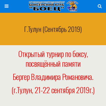
Г.Тулун (сентябрь 2019)
Открытый турнир по боксу,
посвящённый памяти
Бергер Владимира Романовича.
(г.Тулун, 21-22 сентября 2019г.)