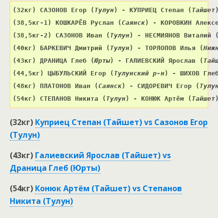
(32кг) 
САЗОНОВ Егор 
(
Тулун
) 
- КУПРИЕЦ Степан 
(
Тайшет
(38,5кг-1) 
КОШКАРЁВ Руслан 
(
Саянск
) 
- КОРОВКИН Алекс
(38,5кг-2) 
САЗОНОВ Иван 
(
Тулун
) 
- НЕСМИЯНОВ Виталий 
(40кг) 
БАРКЕВИЧ Дмитрий 
(
Тулун
) 
- ТОРЛОПОВ Илья 
(
Ниж
(43кг) 
ДРАНИЦА Глеб 
(
Юрты
) 
- 
ГАЛИЕВСКИЙ Ярослав 
(
Тай
(44,5кг) 
ЦЫБУЛЬСКИЙ Егор 
(
Тулунский р-н
) 
- ШИХОВ Гле
(48кг) 
ПЛАТОНОВ Иван 
(
Саянск
) 
- СИДОРЕВИЧ Егор 
(
Тулу
(54кг) СТЕПАНОВ Никита (
Тулун
) - КОНЮК Артём (
Тайшет
(32кг)
Куприец Степан (Тайшет) vs Сазонов Егор
(Тулун)
(43кг)
Галиевский Ярослав (Тайшет) vs
Драница Глеб (Юрты)
(54кг)
Конюк Артём (Тайшет) vs Степанов
Никита (Тулун)