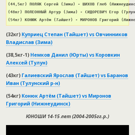
(44,5кг) 
ПОЛЯК Сергей 
(
Зима
) 
- ШИХОВ Глеб 
(
Нижнеудин
(48кг) 
ПОЛЕОННЫЙ Артур 
(
Зима
) 
- СИДОРЕВИЧ Егор 
(
Тулу
(54кг) КОНЮК Артём (
Тайшет
) - МИРОНОВ Григорий (
Нижн
(32кг)
Куприец Степан (Тайшет) vs Овчинников
Владислав (Зима)
(38,5кг-1)
Немков Данил (Юрты) vs Коровкин
Алексей (Тулун)
(43кг)
Галиевский Ярослав (Тайшет) vs Баранов
Иван (Тулунский р-н)
(54кг)
Конюк Артём (Тайшет) vs Миронов
Григорий (Нижнеудинск)
ЮНОШИ 14-15 лет (2004-2005гг.р.)