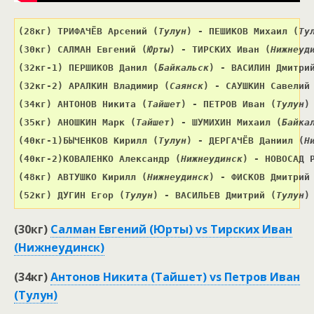
(28кг) 
ТРИФАЧЁВ Арсений 
(
Тулун
) 
- ПЕШИКОВ Михаил 
(
Ту
(30кг) 
САЛМАН Евгений 
(
Юрты
) 
- ТИРСКИХ Иван 
(
Нижнеуд
(32кг-1) 
ПЕРШИКОВ Данил 
(
Байкальск
) 
- ВАСИЛИН Дмитри
(32кг-2) 
АРАЛКИН Владимир 
(
Саянск
) 
- САУШКИН Савелий
(34кг) 
АНТОНОВ Никита 
(
Тайшет
) 
- ПЕТРОВ Иван 
(
Тулун
)
(35кг) 
АНОШКИН Марк 
(
Тайшет
) 
- ШУМИХИН Михаил 
(
Байка
(40кг-1)
БЫЧЕНКОВ Кирилл 
(
Тулун
) 
- ДЕРГАЧЁВ Даниил 
(
Н
(40кг-2)КОВАЛЕНКО Александр (
Нижнеудинск
) 
- НОВОСАД 
(48кг) 
АВТУШКО Кирилл 
(
Нижнеудинск
) 
- ФИСКОВ Дмитрий
(52кг) ДУГИН Егор (
Тулун
) - ВАСИЛЬЕВ Дмитрий (
Тулун
)
(30кг)
Салман Евгений (Юрты) vs Тирских Иван
(Нижнеудинск)
(34кг)
Антонов Никита (Тайшет) vs Петров Иван
(Тулун)