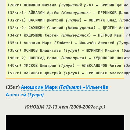
(28кг
) ПЕШИКОВ Михаил 
(Тулунский р-н
) – БРИЧИК Денис
(32кг-1
) АЙВАЗЯН Артём 
(Нижнеудинск
) – ПЕРШИКОВ Дани
(32кг-1
) ВАСИЛИН Дмитрий 
(Тулун
) – ОВЕРЧУК Влад 
(Нов
(32кг-2
) САУШКИН Савелий 
(Нижнеудинск
) – ДРЯГИН Анто
(34кг
) КУДРЯШОВ Сергей 
(Нижнеудинск
) – ПЕТРОВ Иван 
(35кг
) Аношкин Марк 
(Тайшет
) – Ильичёв Алексей 
(Тулу
(35кг
) ОСИПОВ Владислав 
(Тулун
) – ШУМИХИН Михаил 
(Ба
(40кг-2
) НОВОСАД Роман 
(Новочунка
) – ХУДОНОГОВ Никит
(48кг
) ФИСКОВ Дмитрий 
(Тулун
) – АЛЕКСАНДРОВ Антон 
(З
(52кг) ВАСИЛЬЕВ Дмитрий 
(Тулун
) – ГРИГОРЬЕВ Александ
(35кг
)
Аношкин Марк
(Тайшет
) – Ильичёв
Алексей
(Тулун)
ЮНОШИ 12-13 лет (2006-2007гг.р.)