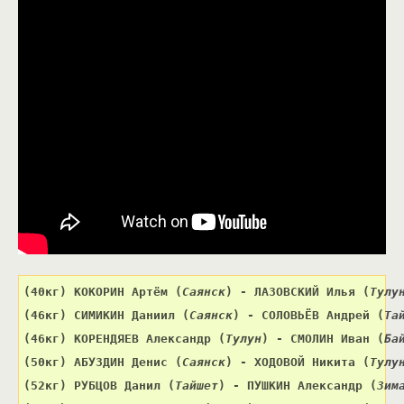
(40кг) 
КОКОРИН Артём 
(
Саянск
) 
- ЛАЗОВСКИЙ Илья 
(
Тулу
(46кг) 
СИМИКИН Даниил 
(
Саянск
) 
- СОЛОВЬЁВ Андрей 
(
Та
(46кг) КОРЕНДЯЕВ Александр (
Тулун
) 
- СМОЛИН Иван 
(
Ба
(50кг) 
АБУЗДИН Денис 
(
Саянск
) 
- ХОДОВОЙ Никита 
(
Тулу
(52кг) 
РУБЦОВ Данил 
(
Тайшет
) 
- ПУШКИН Александр 
(
Зим