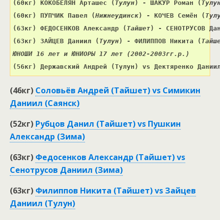
(60кг) 
КОКОБЕЛЯН Арташес 
(
Тулун
) 
- ШАКУР Роман 
(
Тулу
(60кг) 
ПУПЧИК Павел 
(
Нижнеудинск
) 
- КОЧЕВ Семён 
(
Тул
(63кг) ФЕДОСЕНКОВ Александр (
Тайшет
) 
- СЕНОТРУСОВ Да
(63кг) ЗАЙЦЕВ Даниил (
Тулун
) - ФИЛИППОВ Никита (
Тайш
ЮНОШИ 16 лет и ЮНИОРЫ 17 лет (2002-2003гг.р.)
(56кг) Державский Андрей (Тулун) vs Дектяренко Дании
(46кг)
Соловьёв Андрей (Тайшет) vs Симикин
Даниил (Саянск)
(52кг)
Рубцов Данил (Тайшет) vs Пушкин
Александр (Зима)
(63кг)
Федосенков Александр (Тайшет) vs
Сенотрусов Даниил (Зима)
(63кг)
Филиппов Никита (Тайшет) vs Зайцев
Даниил (Тулун)