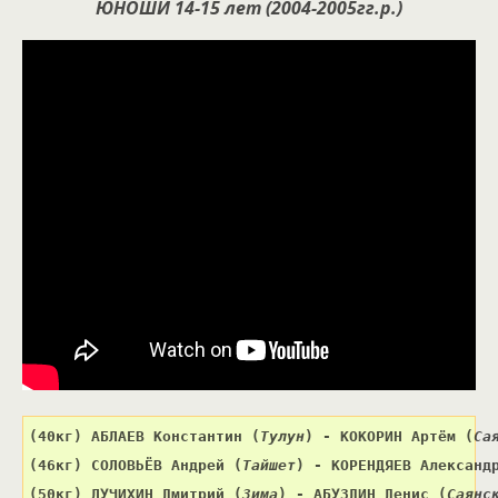
ЮНОШИ 14-15 лет (2004-2005гг.р.)
(40кг) 
АБЛАЕВ Константин 
(
Тулун
) 
- КОКОРИН Артём 
(
Са
(46кг) 
СОЛОВЬЁВ Андрей 
(
Тайшет
) 
- 
КОРЕНДЯЕВ Александ
(50кг) 
ЛУЧИХИН Дмитрий 
(
Зима
) 
- АБУЗДИН Денис 
(
Саянс