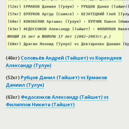
(52кг) 
ЕРМАКОВ Даниил 
(
Тулун
) 
- РУБЦОВ Данил 
(
Тайшет
(57кг) 
БУЛУКОВ Артур 
(
Саянск
) 
- БЕЗОТЕЦКИЙ Глеб 
(
Тул
(60кг) 
КОКОБЕЛЯН Арташес 
(
Тулун
) 
- ПУПЧИК Павел 
(
Ниж
(63кг) ФЕДОСЕНКОВ Александр (
Тайшет
) - ФИЛИППОВ Ники
ЮНОШИ 16 лет и ЮНИОРЫ 17 лет (2002-2003гг.р.)
(60кг) Дрягин Леонид (Тулун) vs Дектяренко Даниил (Б
(46кг)
Соловьёв Андрей (Тайшет) vs Корендяев
Александр (Тулун)
(52кг)
Рубцов Данил (Тайшет) vs Ермаков
Даниил (Тулун)
(63кг)
Федосенков Александр (Тайшет) vs
Филиппов Никита (Тайшет)