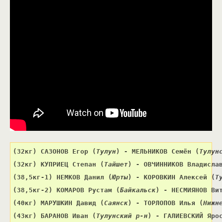
(32кг) 
САЗОНОВ Егор 
(
Тулун
) 
- МЕЛЬНИКОВ Семён 
(
Тулун
(32кг) 
КУПРИЕЦ Степан 
(
Тайшет
) 
- 
ОВЧИННИКОВ Владисла
(38,5кг-1) 
НЕМКОВ Данил 
(
Юрты
) 
- КОРОВКИН Алексей 
(
Т
(38,5кг-2) 
КОМАРОВ Рустам 
(
Байкальск
) 
- НЕСМИЯНОВ Ви
(40кг) 
МАРУШКИН Давид 
(
Саянск
) 
- ТОРЛОПОВ Илья 
(
Нижн
(43кг) 
БАРАНОВ Иван 
(
Тулунский р-н
) 
- ГАЛИЕВСКИЙ Яро