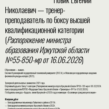
Николаевич — тренер-
преподаватель по боксу высшей
квалификационной категории
(
Распоряжение министра
образования Иркутской области
№55-850-мр от 16.06.2026
)
Образование — высшее.
Окончил Красноярский государственный технический университет (2003г.) и Московскую государственную академию
физической культуры и спорта (2021).
Тренерской деятельностью занимается с 2021 года.
Спортивный судья по боксу 1 категории (Распоряжение министра спорта Иркутской области №96-120-мр от 08.02.2024,
приказ председателя ФСРОО «Федерация бокса Иркутской области «Приангарье» №7 от 05.02.2026)
Победитель конкурса «Гордость земли Иркутской» в 2026 году в номинации «За активную гражданскую позицию»
Награждён:
— Благодарственным письмом мэра Тайшетского района в 2019г.
— Благодарностью министра спорта Иркутской области в 2022г.
— Почётной грамотой министерства спорта Иркутской области в 2025г.