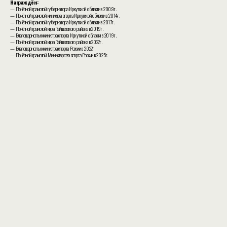
Награждён:
— Почётной грамотой губернатора Иркутской области в 2009г.
— Почётной грамотой министра спорта Иркутской области в 2014г.
— Почётной грамотой губернатора Иркутской области в 2017г.
— Почётной грамотой мэра Тайшетского района в 2019г.
— Благодарностью министра спорта Иркутской области в 2019г.
— Почётной грамотой мэра Тайшетского района в 2022г.
— Благодарностью министра спорта России в 2022г.
— Почётной грамотой Министерства спорта России в 2025г.