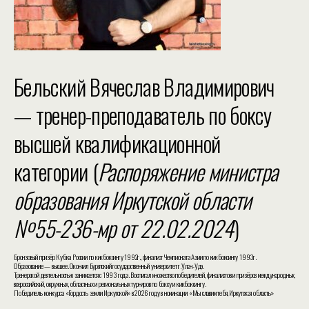
Бельский Вячеслав Владимирович
— тренер-преподаватель по боксу
высшей квалификационной
категории (
Распоряжение министра
образования Иркутской области
№55-236-мр от 22.02.2024
)
Бронзовый призёр Кубка России по кикбоксингу 1992г., финалист Чемпионата Азии по кикбоксингу 1993г.
Образование — высшее. Окончил Бурятский государственный университет г.Улан-Удэ.
Тренерской деятельностью занимается с 1993 года. Воспитал множество победителей, финалистов и призёров международных,
всероссийский, окружных, областных и региональных турниров по боксу и кикбоксингу.
Победитель конкурса «Гордость земли Иркутской» в 2026 году в номинации «Мы славим тебя, Иркутская область»