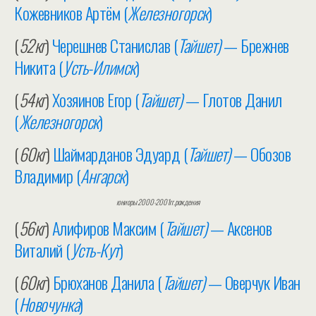
Кожевников Артём (
Железногорск
)
(
52кг
)
Черешнев Станислав (
Тайшет)
— Брежнев
Никита (
Усть-Илимск
)
(
54кг
)
Хозяинов Егор (
Тайшет)
— Глотов Данил
(
Железногорск
)
(
60кг
)
Шаймарданов Эдуард (
Тайшет)
— Обозов
Владимир (
Ангарск
)
юниоры 2000-2001гг.рождения
(
56кг
)
Алифиров Максим (
Тайшет)
— Аксенов
Виталий (
Усть-Кут
)
(
60кг
)
Брюханов Данила (
Тайшет)
— Оверчук Иван
(
Новочунка
)