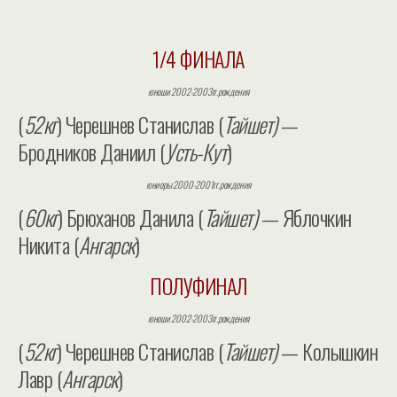
1/4 ФИНАЛА
юноши 2002-2003гг.рождения
(
52кг
) Черешнев Станислав (
Тайшет)
—
Бродников Даниил (
Усть-Кут
)
юниоры 2000-2001гг.рождения
(
60кг
) Брюханов Данила (
Тайшет)
— Яблочкин
Никита (
Ангарск
)
ПОЛУФИНАЛ
юноши 2002-2003гг.рождения
(
52кг
) Черешнев Станислав (
Тайшет)
— Колышкин
Лавр (
Ангарск
)