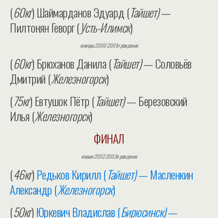
(
60кг
) Шаймарданов Эдуард (
Тайшет)
—
Пилтонян Геворг (
Усть-Илимск
)
юниоры 2000-2001гг.рождения
(
60кг
) Брюханов Данила (
Тайшет)
— Соловьёв
Дмитрий (
Железногорск
)
(
75кг
) Евтушок Пётр (
Тайшет)
— Березовский
Илья (
Железногорск
)
ФИНАЛ
юноши 2002-2003гг.рождения
(
46кг
)
Редьков Кирилл (
Тайшет)
— Масленкин
Александр (
Железногорск
)
(
50кг
)
Юркевич Владислав (
Бирюсинск)
—