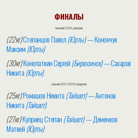
ФИНАЛЫ
мальчики 2009г.рождения
(22кг)
Степанцов Павел
(Юрты) —
Конончук
Максим
(Юрты)
(30кг)
Конопаткин Сергей
(Бирюсинск) —
Сахаров
Никита
(Юрты)
мальчики 2007-2008гг.рождения
(25кг)
Ромашов Никита
(Тайшет) —
Антонов
Никита
(Тайшет)
(27кг)
Куприец Степан
(Тайшет) —
Деменков
Матвей
(Юрты)