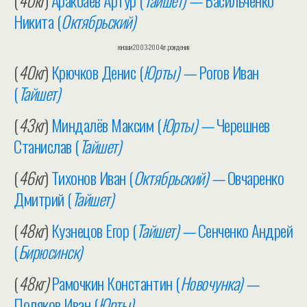
(
40кг
)
Аракбаев Артур (
Тайшет) —
Васильченко
Никита (
Октябрьский)
юноши 2003-2004гг.рождения
(
40кг
)
Крючков Денис (
Юрты) —
Рогов Иван
(
Тайшет)
(
43кг
)
Миндалёв Максим (
Юрты) —
Черешнев
Станислав (
Тайшет)
(
46кг
)
Тихонов Иван (
Октябрьский) —
Овчаренко
Дмитрий (
Тайшет)
(
48кг
)
Кузнецов Егор (
Тайшет) —
Сенченко Андрей
(
Бирюсинск)
(
48кг)
Рамочкин Константин (
Новочунка) —
Поляков Иван (
Юрты)