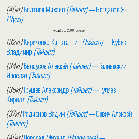
(40кг)
Болтнев Михаил
(Тайшет) —
Богданов Ян
(Чуна)
юноши 2005-2006гг.рождения
(32кг)
Кириченко Константин
(Тайшет) —
Кубик
Владимир
(Тайшет)
(34кг)
Белоусов Алексей
(Тайшет) —
Галиевский
Ярослав
(Тайшет)
(36кг)
Грушев Александр
(Тайшет) —
Гуляев
Кирилл
(Тайшет)
(37кг)
Радионов Вадим
(Тайшет) —
Савич Алексей
(Тайшет)
(40кг)
Новосад Михаил
(Новочунка) —