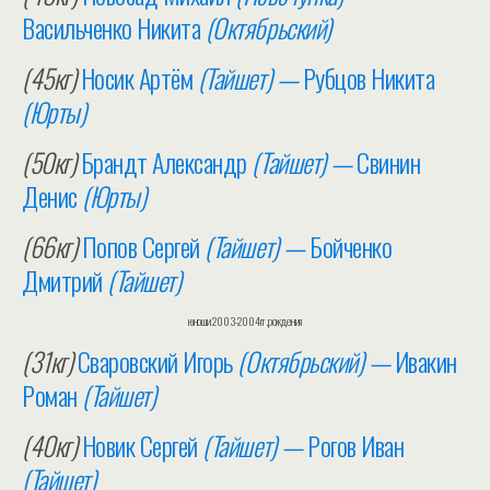
Васильченко Никита
(Октябрьский)
(45кг)
Носик Артём
(Тайшет) —
Рубцов Никита
(Юрты)
(50кг)
Брандт Александр
(Тайшет) —
Свинин
Денис
(Юрты)
(66кг)
Попов Сергей
(Тайшет) —
Бойченко
Дмитрий
(Тайшет)
юноши 2003-2004гг.рождения
(31кг)
Сваровский Игорь
(Октябрьский) —
Ивакин
Роман
(Тайшет)
(40кг)
Новик Сергей
(Тайшет) —
Рогов Иван
(Тайшет)