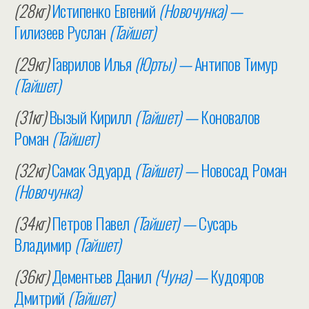
(28кг)
Истипенко Евгений
(Новочунка) —
Гилизеев Руслан
(Тайшет)
(29кг)
Гаврилов Илья
(Юрты) —
Антипов Тимур
(Тайшет)
(31кг)
Вызый Кирилл
(Тайшет) —
Коновалов
Роман
(Тайшет)
(32кг)
Самак Эдуард
(Тайшет) —
Новосад Роман
(Новочунка)
(34кг)
Петров Павел
(Тайшет) —
Сусарь
Владимир
(Тайшет)
(36кг)
Дементьев Данил
(Чуна) —
Кудояров
Дмитрий
(Тайшет)