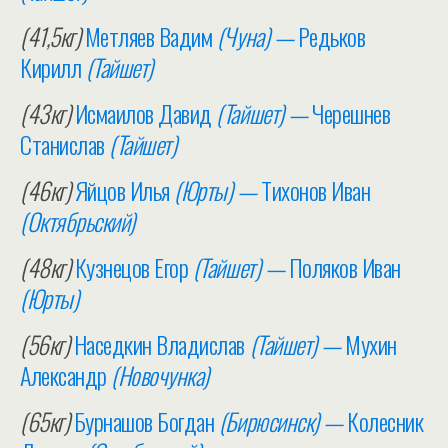
(41,5кг)
Метляев Вадим
(Чуна) —
Редьков
Кирилл
(Тайшет)
(43кг)
Исмаилов Давид
(Тайшет) —
Черешнев
Станислав
(Тайшет)
(46кг)
Яйцов Илья
(Юрты) —
Тихонов Иван
(Октябрьский)
(48кг)
Кузнецов Егор
(Тайшет) —
Поляков Иван
(Юрты)
(56кг)
Наседкин Владислав
(Тайшет) —
Мухин
Александр
(Новочунка)
(65кг)
Бурнашов Богдан
(Бирюсинск) —
Колесник