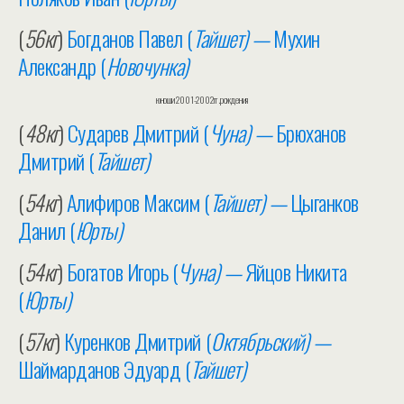
(
56кг
)
Богданов Павел (
Тайшет) —
Мухин
Александр (
Новочунка)
юноши 2001-2002гг.рождения
(
48кг
)
Сударев Дмитрий (
Чуна) —
Брюханов
Дмитрий (
Тайшет)
(
54кг
)
Алифиров Максим (
Тайшет) —
Цыганков
Данил (
Юрты)
(
54кг
)
Богатов Игорь (
Чуна) —
Яйцов Никита
(
Юрты)
(
57кг
)
Куренков Дмитрий (
Октябрьский) —
Шаймарданов Эдуард (
Тайшет)