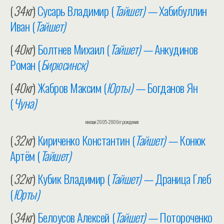
(
34кг
)
Сусарь Владимир (
Тайшет) —
Хабибуллин
Иван (
Тайшет)
(
40кг
)
Болтнев Михаил (
Тайшет) —
Анкудинов
Роман (
Бирюсинск)
(
40кг
)
Жабров Максим (
Юрты) —
Богданов Ян
(
Чуна)
юноши 2005-2006гг.рождения
(
32кг
)
Кириченко Константин (
Тайшет) —
Конюк
Артём (
Тайшет)
(
32кг
)
Кубик Владимир (
Тайшет) —
Драница Глеб
(
Юрты)
(
34кг
)
Белоусов Алексей (
Тайшет) —
Потороченко