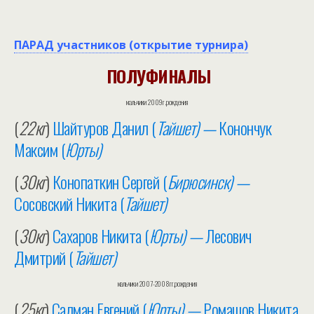
ПАРАД участников (открытие турнира)
ПОЛУФИНАЛЫ
мальчики 2009г.рождения
(
22кг
)
Шайтуров Данил (
Тайшет) —
Конончук
Максим (
Юрты)
(
30кг
)
Конопаткин Сергей (
Бирюсинск) —
Сосовский Никита (
Тайшет)
(
30кг
)
Сахаров Никита (
Юрты) —
Лесович
Дмитрий (
Тайшет)
мальчики 2007-2008гг.рождения
(
25кг
)
Салман Евгений (
Юрты) —
Ромашов Никита