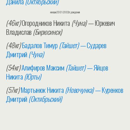
Данила
(Октябрьский)
юноши 2001-2002гг.рождения
(46кг)
Огородников Никита
(Чуна) —
Юркевич
Владислав
(Бирюсинск)
(48кг)
Бадалов Тимур
(Тайшет) —
Сударев
Дмитрий
(Чуна)
(54кг)
Алифиров Максим
(Тайшет) —
Яйцов
Никита
(Юрты)
(57кг)
Мартынюк Никита
(Новочунка) —
Куренков
Дмитрий
(Октябрьский)