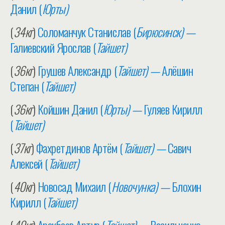
Данил (
Юрты)
(
34кг
)
Соломанчук Станислав (
Бирюсинск) —
Галиевский Ярослав (
Тайшет)
(
36кг
)
Грушев Александр (
Тайшет) —
Алёшин
Степан (
Тайшет)
(
36кг
)
Койшин Данил (
Юрты) —
Гуляев Кирилл
(
Тайшет)
(
37кг
)
Фахретдинов Артём (
Тайшет) —
Савич
Алексей (
Тайшет)
(
40кг
)
Новосад Михаил (
Новочунка) —
Блохин
Кирилл (
Тайшет)