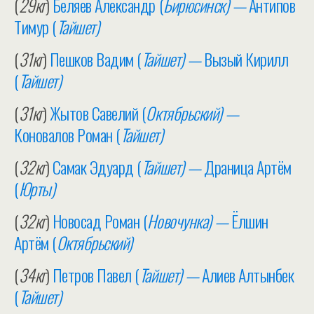
(
29кг
)
Беляев Александр (
Бирюсинск) —
Антипов
Тимур (
Тайшет)
(
31кг
)
Пешков Вадим (
Тайшет) —
Вызый Кирилл
(
Тайшет)
(
31кг
)
Жытов Савелий (
Октябрьский) —
Коновалов Роман (
Тайшет)
(
32кг
)
Самак Эдуард (
Тайшет) —
Драница Артём
(
Юрты)
(
32кг
)
Новосад Роман (
Новочунка) —
Ёлшин
Артём (
Октябрьский)
(
34кг
)
Петров Павел (
Тайшет) —
Алиев Алтынбек
(
Тайшет)