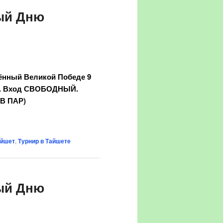
ный Дню
ённый Великой Победе 9
Ш). Вход СВОБОДНЫЙ.
В ПАР)
айшет
,
Турнир в Тайшете
ный Дню