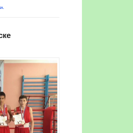
бл.
ске