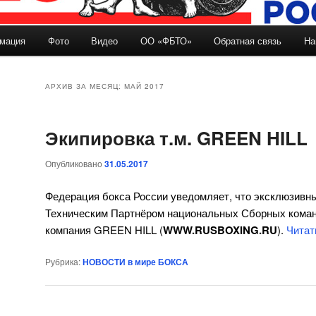
мация
Фото
Видео
ОО «ФБТО»
Обратная связь
На
держимому
ому содержимому
АРХИВ ЗА МЕСЯЦ:
МАЙ 2017
Экипировка т.м. GREEN HILL
Опубликовано
31.05.2017
Федерация бокса России уведомляет, что эксклюзи
Техническим Партнёром национальных Сборных коман
компания GREEN HILL (
WWW.RUSBOXING.RU
).
Читат
Рубрика:
НОВОСТИ в мире БОКСА