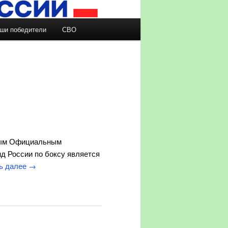
ши победители
СВО
вным Официальным
д России по боксу является
ь далее
→