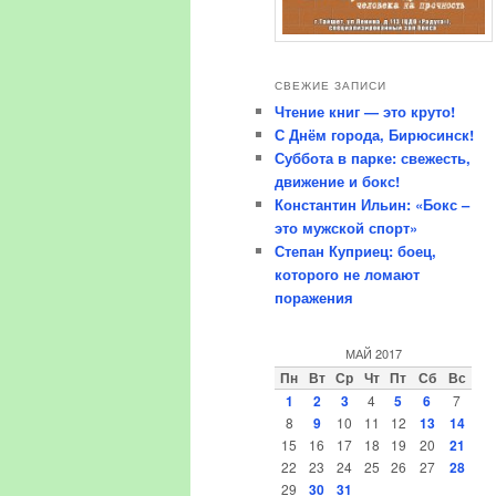
СВЕЖИЕ ЗАПИСИ
Чтение книг — это круто!
С Днём города, Бирюсинск!
Суббота в парке: свежесть,
движение и бокс!
Константин Ильин: «Бокс –
это мужской спорт»
Степан Куприец: боец,
которого не ломают
поражения
МАЙ 2017
Пн
Вт
Ср
Чт
Пт
Сб
Вс
1
2
3
4
5
6
7
8
9
10
11
12
13
14
15
16
17
18
19
20
21
22
23
24
25
26
27
28
29
30
31