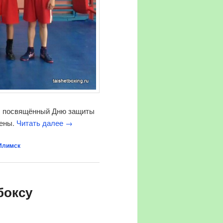
у, посвящённый Дню защиты
мены.
Читать далее
→
Илимск
боксу