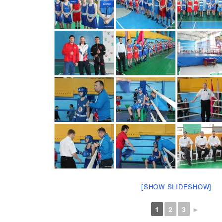
[SHOW SLIDESHOW]
1
2
3
►