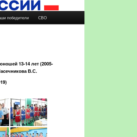
аши победители
СВО
ношей 13-14 лет (2005-
Пасечникова В.С.
19)