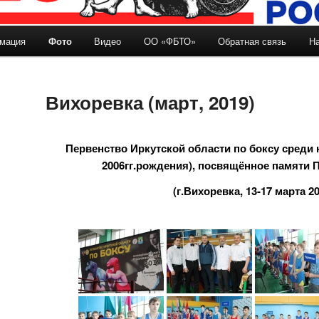
мация
Фото
Видео
ОО «ФБТО»
Обратная связь
Н
держимому
Вихоревка (март, 2019)
Первенство Иркутской области по боксу среди ю
2006гг.рождения), посвящённое памяти 
(г.Вихоревка, 13-17 марта 20