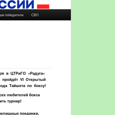
ши победители
СВО
бря в ЦТРиГО «Радуга»
) пройдёт VI Открытый
ода Тайшета по боксу!
сех любителей бокса
ить турнир!
релищные поединки,