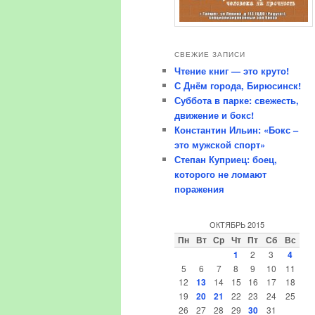
СВЕЖИЕ ЗАПИСИ
Чтение книг — это круто!
С Днём города, Бирюсинск!
Суббота в парке: свежесть,
движение и бокс!
Константин Ильин: «Бокс –
это мужской спорт»
Степан Куприец: боец,
которого не ломают
поражения
ОКТЯБРЬ 2015
Пн
Вт
Ср
Чт
Пт
Сб
Вс
1
2
3
4
5
6
7
8
9
10
11
12
13
14
15
16
17
18
19
20
21
22
23
24
25
26
27
28
29
30
31