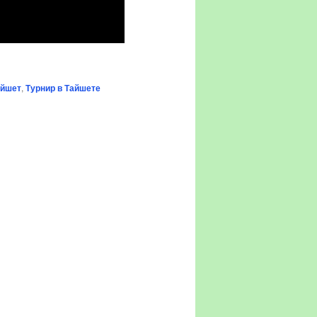
айшет
,
Турнир в Тайшете