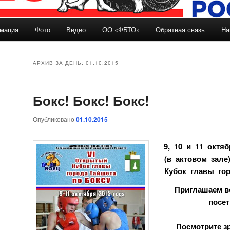
мация
Фото
Видео
ОО «ФБТО»
Обратная связь
На
держимому
ому содержимому
АРХИВ ЗА ДЕНЬ:
01.10.2015
Бокс! Бокс! Бокс!
Опубликовано
01.10.2015
9, 10 и 11 октя
(в актовом зале
Кубок главы гор
Приглашаем в
посет
Посмотрите з