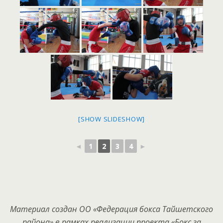
[SHOW SLIDESHOW]
◄
1
2
3
4
►
Материал создан ОО «Федерация бокса Тайшетского
района» в рамках реализации проекта «Бокс за