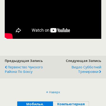
Предыдущая Запись
Следующая Запись
Первенство Чунского
Видео Субботней
Района По Боксу
Тренировки
Наверх
Мобильн.
Компьютерная