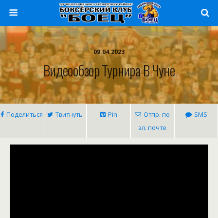
09.04.2023
Видеообзор Турнира В Чуне
Поделиться
Твитнуть
Pin
Отпр. по
SMS
эл. почте