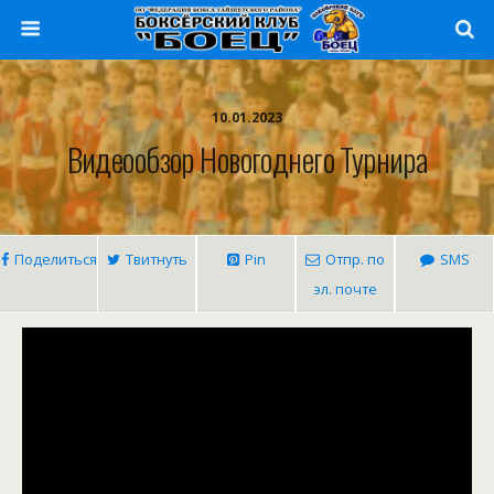
10.01.2023
Видеообзор Новогоднего Турнира
Поделиться
Твитнуть
Pin
Отпр. по
SMS
эл. почте