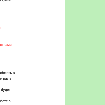
м
йствами;
аботать в
н раз в
—
 будет
боте в