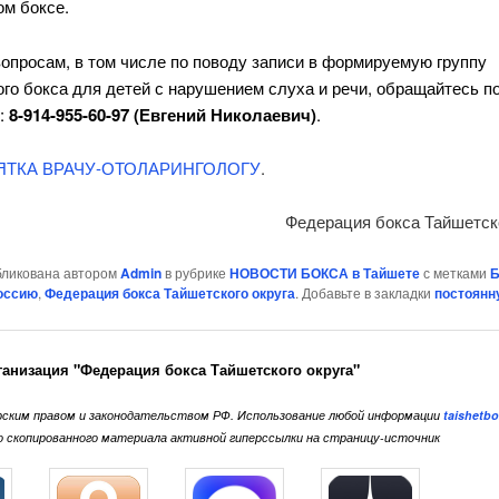
ом боксе.
опросам, в том числе по поводу записи в формируемую группу
го бокса для детей с нарушением слуха и речи, обращайтесь п
:
8-914-955-60-97 (Евгений Николаевич)
.
ТКА ВРАЧУ-ОТОЛАРИНГОЛОГУ
.
Федерация бокса Тайшетско
бликована автором
Admin
в рубрике
НОВОСТИ БОКСА в Тайшете
с метками
Б
оссию
,
Федерация бокса Тайшетского округа
. Добавьте в закладки
постоянн
ганизация "Федерация бокса Тайшетского округа"
ским правом и законодательством РФ. Использование любой информации
taishetbo
го скопированного материала активной гиперссылки на страницу-источник