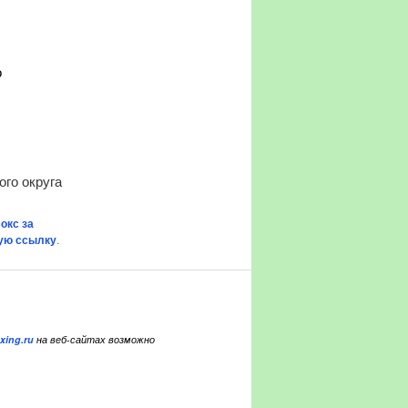
о
го округа
окс за
ую ссылку
.
xing.ru
на веб-сайтах возможно