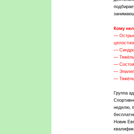
подбирае
занимающ
Кому нел
— Острые
целостно
— Синдро
— Тяжёлы
— Состоя
— Эпилеп
— Тяжёлы
Группа ад
Спортивно
неделю, 
бесплатны
Новик Ев
квалифик