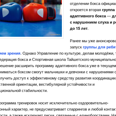
отделении бокса официа
откроется вторая
группа
адаптивного бокса
—
д
с нарушением слуха и р
до 15 лет
.
Ранее мы уже анонсиров
запуск
группы для ребя
ием зрения
. Однако Управление по культуре, делам молодёжи, 
Федерация бокса и Спортивная школа Тайшетского муниципально
решение расширить программу адаптивного бокса уже в текущем 
аниматься боксом смогут мальчишки и девчонки с нарушениями 
олучить доступ к эффективному средству развития координации
ственной ориентации, вестибулярной устойчивости и
циональной стабильности.
рограмма тренировок носит исключительно оздоровительно-
нный характер, не предусматривает спаррингов и любой контак
сти, а также исключает риски, связанные с единоборствами. На