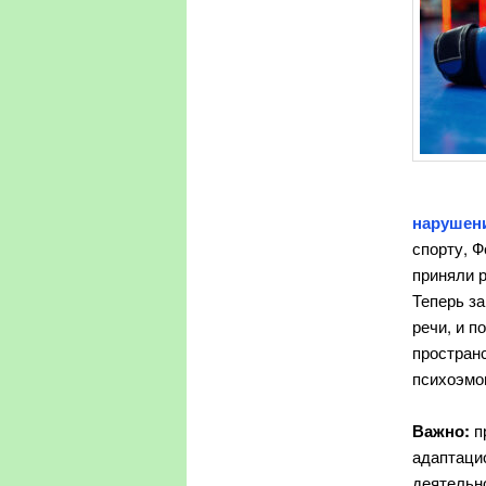
нарушен
спорту, 
приняли 
Теперь з
речи, и п
простран
психоэмо
Важно:
п
адаптацио
деятельно