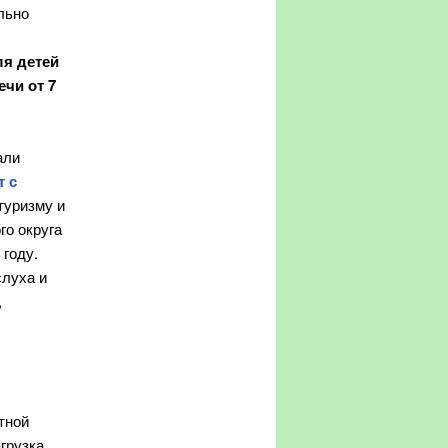
льно
ля детей
ечи от 7
али
т с
туризму и
го округа
году.
слуха и
,
тной
грузка