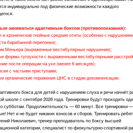
тся индивидуально под физические возможности каждого
егося.
ьзя заниматься адаптивным боксом (противопоказания):
 и хронические гнойные средние отиты (особенно с нарушение
сти барабанной перепонки);
м Меньера (выраженные вестибулярные нарушения);
е формы тугоухости с выраженными вестибулярными расстро
ние после операции на ухе (менее 6 месяцев);
сия с частыми приступами;
е органические поражения ЦНС в стадии декомпенсации.
аптивного бокса для детей с нарушением слуха и речи начнёт р
й школе с сентября 2026 года. Тренировки будут проходить оди
по субботам. Продолжительность — 60 минут. Все тренировки 
е! Нет и не будет никаких взносов и сборов.
Тренировать ребят
гений Николаевич, тренер-преподаватель по боксу высшей
ационной категории, специалист по физкультурно-спортивной ра