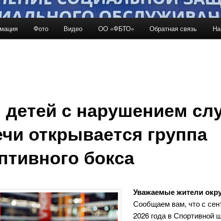
мация
Фото
Видео
ОО «ФБТО»
Обратная связь
На
держимому
 детей с нарушением сл
ечи открывается группа
птивного бокса
Уважаемые жители окру
Сообщаем вам, что с сен
2026 года в Спортивной 