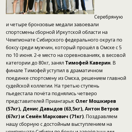
Серебряную
и четыре бронзовые медали завоевали
спортсмены сборной Иркутской области на
Чемпионате Сибирского федерального округа по
боксу среди мужчин, который прошёл в Омске с 5
по 10 июня.
2-е место на соревнованиях, в весовой
категории до 80кг, занял
Тимофей Каверин
. В
финале Тимофей уступил в драматичном
поединке спортсмену из Омска, решением главной
судейской коллегии.
На третью ступень
пьедестала почёта поднялись четверо
представителей Приангарья:
Олег Мошкирев
(57кг), Денис Давыдов (63,5кг), Антон Ветров
(67кг) и Семён Маркович (71кг)
.
Поздравляем
нашу сборную с достойным выступлением на
чемпионате Сибири по боксу и завоёванными