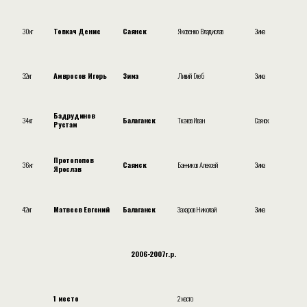
30кг
Товкач Денис
Саянск
Яковенко Владислав
Зима
32кг
Амвросов Игорь
Зима
Ливий Глеб
Зима
Бадрудинов
34кг
Балаганск
Ткачев Иван
Саянск
Рустам
Протопопов
36кг
Саянск
Банников Алексей
Зима
Ярослав
42кг
Матвеев Евгений
Балаганск
Захаров Николай
Зима
2006-2007г.р.
1 место
2 место