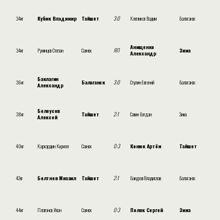
34кг
Кубик Владимир
Тайшет
3:0
Клепиков Вадим
Балаганск
Анищенко
34кг
Румянцев Степан
Саянск
ЯП
Зима
Александр
Баклагин
36кг
Балаганск
3:0
Ступин Евгений
Балаганск
Александр
Белоусов
38кг
Тайшет
2:1
Савин Богдан
Зима
Алексей
40кг
Кархардин Кирилл
Саянск
0:3
Конюк Артём
Тайшет
42кг
Болтнев Михаил
Тайшет
2:1
Бакуров Владислав
Балаганск
44кг
Платонов Иван
Саянск
0:3
Поляк Сергей
Зима