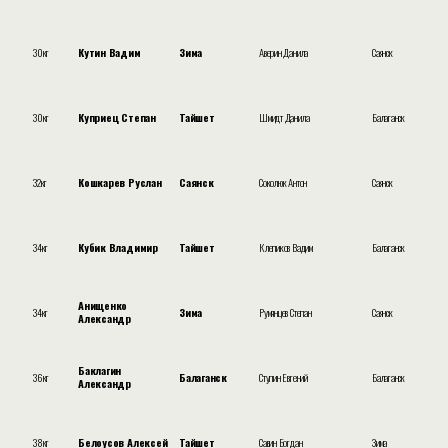
30кг
Кутин Вадим
Зима
Аверин Данила
Саянск
30кг
Куприец Степан
Тайшет
Шмидт Данила
Балаганск
32кг
Кошкарев Руслан
Саянск
Соколюк Антон
Саянск
34кг
Кубик Владимир
Тайшет
Клепиков Вадим
Балаганск
Анищенко
34кг
Зима
Румянцев Степан
Саянск
Александр
Баклагин
36кг
Балаганск
Ступин Евгений
Балаганск
Александр
38кг
Белоусов Алексей
Тайшет
Савин Богдан
Зима