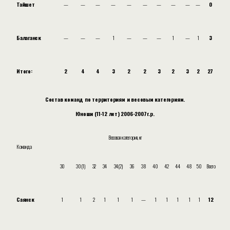
Тайшет
—
—
—
—
—
—
—
—
—
—
0
Балаганск
—
—
—
1
—
—
—
1
—
1
3
Итого:
2
4
4
3
2
2
3
2
3
2
27
Состав команд по территориям и весовым категориям.
Юноши (11-12 лет) 2006-2007г.р.
Весовая категория, кг
Команда
30
30(1)
32
34
34(2)
36
38
40
42
44
48
50
Всего
Саянск
1
1
2
1
1
1
—
1
1
1
1
1
12