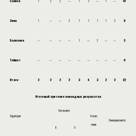
Саянск
1
2
2
—
1
3
—
1
—
10
Зима
1
—
—
2
1
1
1
1
2
9
Балаганск
—
—
—
—
1
—
2
—
—
3
Тайшет
—
—
—
—
—
—
—
—
—
0
Итого:
2
2
2
2
3
4
3
2
2
22
Итоговый протокол командных результатов
Кол-во мест
Территория
Кол-во
Командное место
очков
I
II