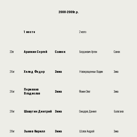
2008-2009г.р.
1 место
2 место
22кг
Аралкин Сергей
Саянск
Богданович Артем
Саянск
26кг
Холод Федор
Зима
Новокрещенных Вадим
Зима
Пермяков
26кг
Зима
Фомин Олег
Зима
Владислав
28кг
Шашутин Дмитрий
Зима
Сницарев Даниил
Балаганск
28кг
Зыков Кирилл
Зима
Шатов Андрей
Зима