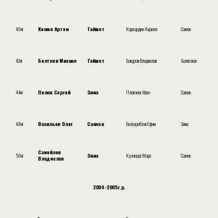
40кг
Конюк Артем
Тайшет
Кархардин Кирилл
Саянск
42кг
Болтнев Михаил
Тайшет
Бакуров Владислав
Балаганск
44кг
Поляк Сергей
Зима
Платонов Иван
Саянск
48кг
Васильев Олег
Саянск
Белохребтов Ефим
Зима
Самойлов
50кг
Зима
Кузнецов Марк
Саянск
Владислав
2004-2005г.р.