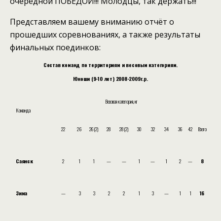
очередной ПОБЕДОЙ!!!
Молодцы, так держать!!!
Представляем вашему вниманию отчёт о
прошедших соревнованиях, а также результаты
финальных поединков:
Состав команд по территориям и весовым категориям.
Юноши (9-10 лет) 2008-2009г.р.
Весовая категория, кг
Команда
22
26
26(2)
28
28(2)
30
32
34
36
42
Всего
Саянск
2
1
1
—
—
1
—
1
2
—
8
Зима
—
3
3
2
2
1
3
—
1
1
16