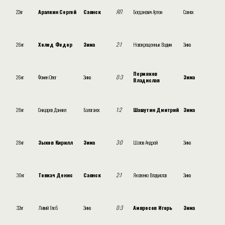
22кг
Аралкин Сергей
Саянск
ЯП
Богданович Артем
Саянск
26кг
Холод Федор
Зима
2:1
Новокрещенных Вадим
Зима
Пермяков
26кг
Фомин Олег
Зима
0:3
Зима
Владислав
28кг
Сницарев Даниил
Балаганск
1:2
Шашутин Дмитрий
Зима
28кг
Зыков Кирилл
Зима
3:0
Шатов Андрей
Зима
30кг
Товкач Денис
Саянск
2:1
Яковенко Владислав
Зима
32кг
Ливий Глеб
Зима
0:3
Амвросов Игорь
Зима