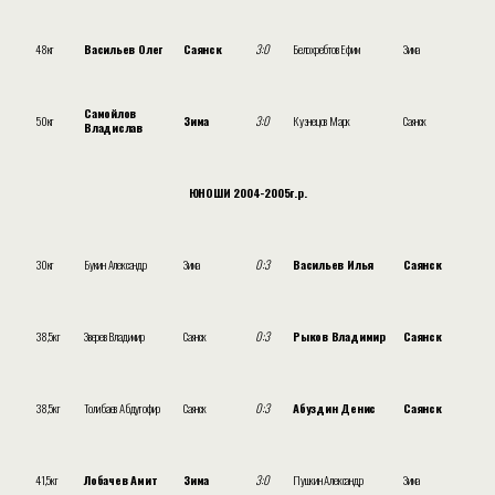
48кг
Васильев Олег
Саянск
3:0
Белохребтов Ефим
Зима
Самойлов
50кг
Зима
3:0
Кузнецов Марк
Саянск
Владислав
ЮНОШИ 2004-2005г.р.
30кг
Букин Александр
Зима
0:3
Васильев Илья
Саянск
38,5кг
Зверев Владимир
Саянск
0:3
Рыков Владимир
Саянск
38,5кг
Толибаев Абдугофир
Саянск
0:3
Абуздин Денис
Саянск
41,5кг
Лобачев Амит
Зима
3:0
Пушкин Александр
Зима