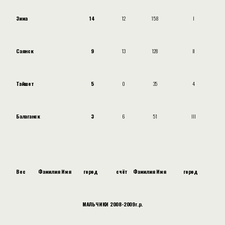
Зима
14
12
158
I
Саянск
9
13
128
II
Тайшет
5
0
35
4
Балаганск
3
6
51
III
Вес
Фамилия Имя
город
счёт
Фамилия Имя
город
МАЛЬЧИКИ 2008-2009г.р.