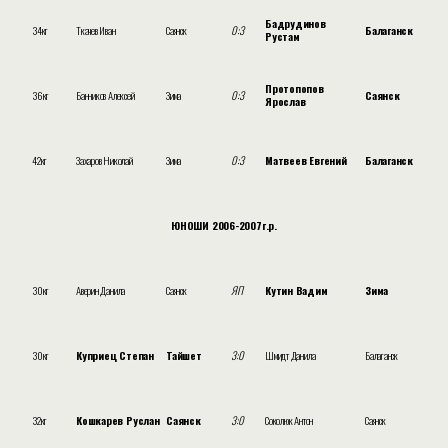
Бадрудинов
34кг
Ткачев Иван
Саянск
0:3
Балаганск
Рустам
Протопопов
36кг
Банников Алексей
Зима
0:3
Саянск
Ярослав
42кг
Захаров Николай
Зима
0:3
Матвеев Евгений
Балаганск
ЮНОШИ 2006-2007г.р.
30кг
Аверин Данила
Саянск
ЯП
Кутин Вадим
Зима
30кг
Куприец Степан
Тайшет
3:0
Шмидт Данила
Балаганск
32кг
Кошкарев Руслан
Саянск
3:0
Соколюк Антон
Саянск