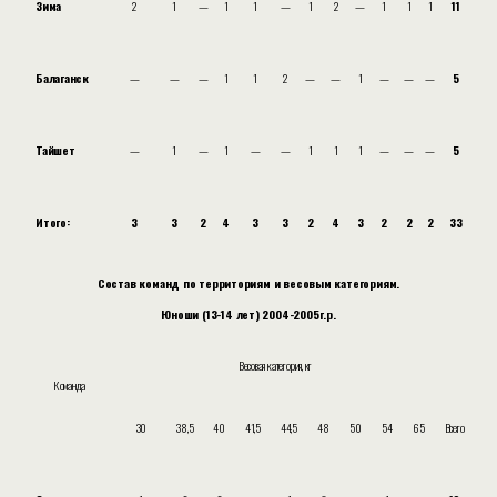
Зима
2
1
—
1
1
—
1
2
—
1
1
1
11
Балаганск
—
—
—
1
1
2
—
—
1
—
—
—
5
Тайшет
—
1
—
1
—
—
1
1
1
—
—
—
5
Итого:
3
3
2
4
3
3
2
4
3
2
2
2
33
Состав команд по территориям и весовым категориям.
Юноши (13-14 лет) 2004-2005г.р.
Весовая категория, кг
Команда
30
38,5
40
41,5
44,5
48
50
54
65
Всего