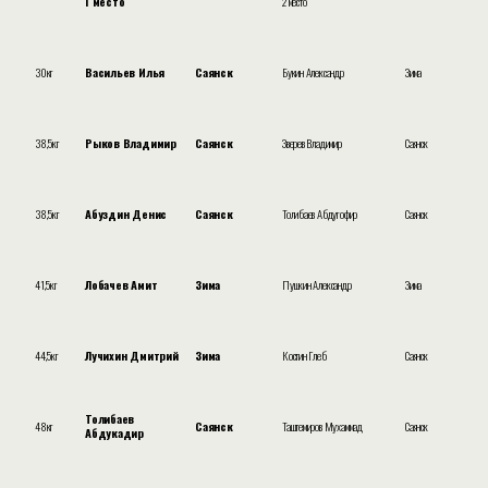
1 место
2 место
30кг
Васильев Илья
Саянск
Букин Александр
Зима
38,5кг
Рыков Владимир
Саянск
Зверев Владимир
Саянск
38,5кг
Абуздин Денис
Саянск
Толибаев Абдугофир
Саянск
41,5кг
Лобачев Амит
Зима
Пушкин Александр
Зима
44,5кг
Лучихин Дмитрий
Зима
Костин Глеб
Саянск
Толибаев
48кг
Саянск
Таштемиров Мухаммад
Саянск
Абдукадир