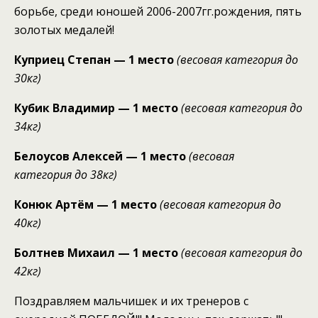
борьбе, среди юношей 2006-2007гг.рождения, пять
золотых медалей!
Куприец
Степан
— 1 место
(весовая категория до
30кг)
Кубик
Владимир
— 1 место
(весовая категория до
34кг)
Белоусов
Алексей
— 1 место
(весовая
категория до 38кг)
Конюк
Артём
— 1 место
(весовая категория до
40кг)
Болтнев
Михаил
— 1 место
(весовая категория до
42кг)
Поздравляем мальчишек и их тренеров с