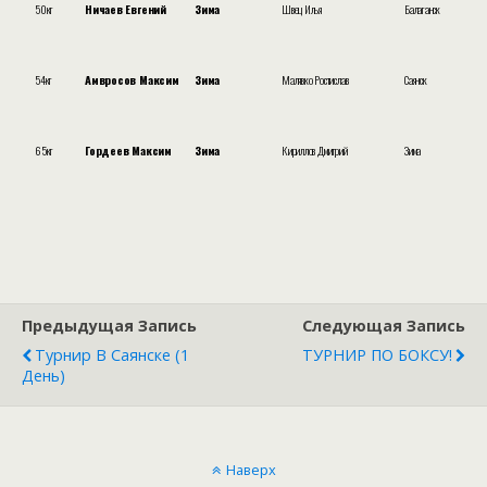
50кг
Ничаев Евгений
Зима
Швец Илья
Балаганск
54кг
Амвросов Максим
Зима
Малявко Ростислав
Саянск
65кг
Гордеев Максим
Зима
Кириллов Дмитрий
Зима
Предыдущая Запись
Следующая Запись
Турнир В Саянске (1
ТУРНИР ПО БОКСУ!
День)
Наверх