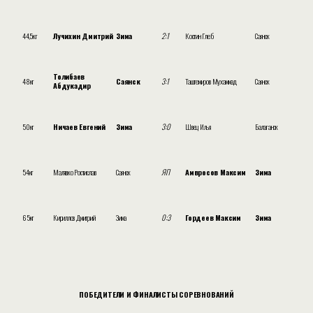
44,5кг
Лучихин Дмитрий
Зима
2:1
Костин Глеб
Саянск
Толибаев
48кг
Саянск
3:1
Таштемиров Мухаммад
Саянск
Абдукадир
50кг
Ничаев Евгений
Зима
3:0
Швец Илья
Балаганск
54кг
Малявко Ростислав
Саянск
ЯП
Амвросов Максим
Зима
65кг
Кириллов Дмитрий
Зима
0:3
Гордеев Максим
Зима
ПОБЕДИТЕЛИ И ФИНАЛИСТЫ СОРЕВНОВАНИЙ