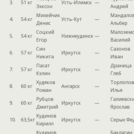
3.
51 кг
Усть-Илимск
—
Эхксон
Андрей
Михейчик
Мандало
4.
54 кг
Усть-Кут
—
Денис
Альбер
Соцкий
Малозем
5.
54 кг
Нижнеудинск
—
Егор
Василий
Син
Сазонов
6.
57 кг
Иркутск
—
Никита
Иван
Пасат
Драница
7.
57 кг
Иркутск
—
Кэлин
Глеб
Худяков
Торлопо
8.
60 кг
Ангарск
—
Роман
Илья
Рубцов
Галиевск
9.
60 кг
Иркутск
—
Дмитрий
Ярослав
Кудинов
10.
63,5кг
Иркутск
—
Серых Фе
Кирилл
Кудинов
Баклагин