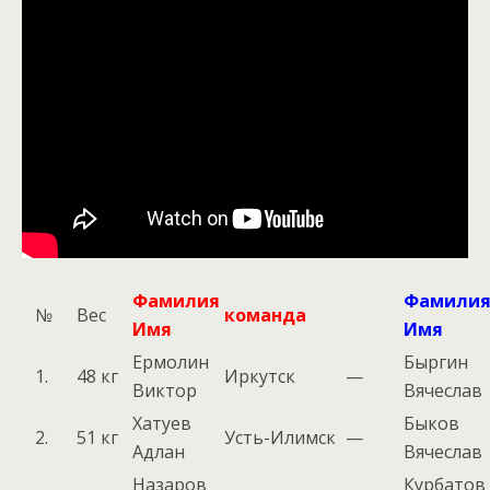
Фамилия
Фамили
№
Вес
команда
Имя
Имя
Ермолин
Быргин
1.
48 кг
Иркутск
—
Виктор
Вячеслав
Хатуев
Быков
2.
51 кг
Усть-Илимск
—
Адлан
Вячеслав
Назаров
Курбатов