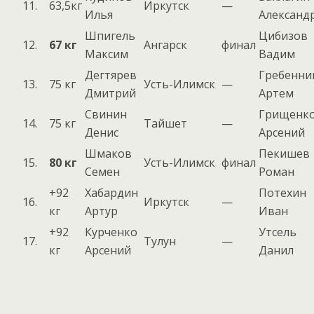
11.
63,5кг
Иркутск
—
Илья
Александ
Шпигель
Цибизов
12.
67 кг
Ангарск
финал
Максим
Вадим
Дегтярев
Гребенни
13.
75 кг
Усть-Илимск
—
Дмитрий
Артем
Свинин
Грищенк
14.
75 кг
Тайшет
—
Денис
Арсений
Шмаков
Пекишев
15.
80 кг
Усть-Илимск
финал
Семен
Роман
+92
Хабардин
Потехин
16.
Иркутск
—
кг
Артур
Иван
+92
Курченко
Утсель
17.
Тулун
—
кг
Арсений
Данил