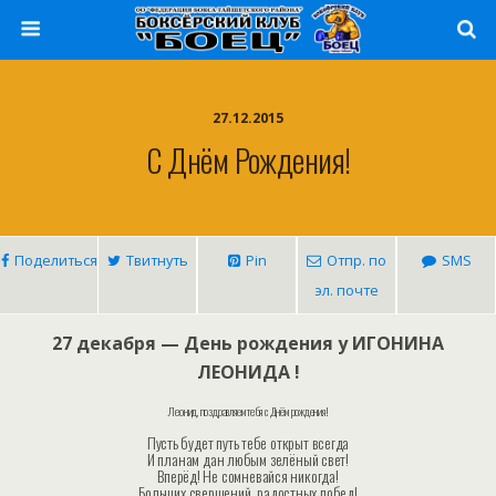
27.12.2015
С Днём Рождения!
Поделиться
Твитнуть
Pin
Отпр. по
SMS
эл. почте
27 декабря — День рождения у ИГОНИНА
ЛЕОНИДА !
Леонид, поздравляем тебя с Днём рождения!
Пусть будет путь тебе открыт всегда
И планам дан любым зелёный свет!
Вперёд! Не сомневайся никогда!
Больших свершений, радостных побед!