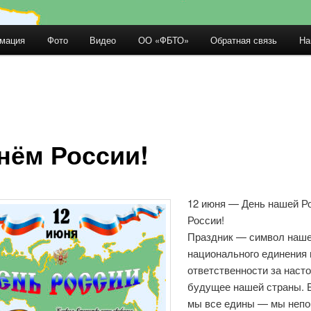
мация
Фото
Видео
ОО «ФБТО»
Обратная связь
На
держимому
нём России!
12 июня — День нашей 
России!
Праздник — символ наше
национального единения
ответственности за наст
будущее нашей страны. 
мы все едины — мы неп