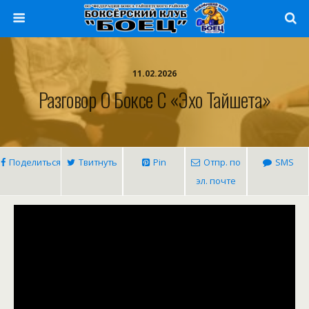
11.02.2026
Разговор О Боксе С «Эхо Тайшета»
Поделиться
Твитнуть
Pin
Отпр. по
SMS
эл. почте