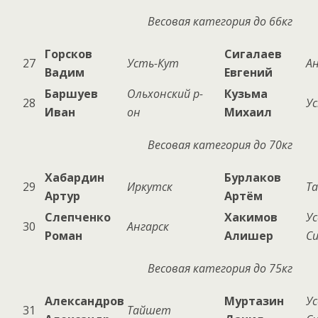
Весовая категория до 66кг
Горсков
Сигалаев
27
Усть-Кут
Ан
Вадим
Евгений
Баршуев
Ольхонский р-
Кузьма
28
У
Иван
он
Михаил
Весовая категория до 70кг
Хабардин
Бурлаков
29
Иркутск
Т
Артур
Артём
Слепченко
Хакимов
Ус
30
Ангарск
Роман
Алишер
С
Весовая категория до 75кг
Александров
Муртазин
Ус
31
Тайшет