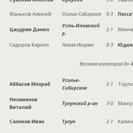
Маньков Алексей
Усолье-Сибирское
0-3
Пасса
Усть-Илимский
Цацурин Данил
2-1
Минче
р.
Сидоров Кирилл
Новая Игирма
0-3
Юден
Весовая категория до 4
Усолье-
Аббасов Мехраб
2-1
Торло
Сибирское
Несмиянов
Тулунский р-он
3-0
Мансу
Виталий
Сазонов Иван
Тулун
2-1
Калин