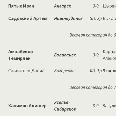
Пятых Иван
Ангарск
3-0
Цырен
Садовский Артём
Нижнеудинск
ЯП, 2р
Быков
Весовая категория до 6
Амалбеков
Карна
Балаганск
3-0
Темирлан
Алекс
Савватеев Данил
Вихоревка
ЯП, 1р
Эсано
Весовая категория до 7
Усолье-
Хакимов Алишер
3-0
Зазул
Сибирское