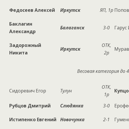
Федосеев Алексей
Иркутск
ЯП, 1р
Попов
Баклагин
Балаганск
3-0
Гарус
Александр
Задорожный
ОТК,
Иркутск
Мурав
Никита
2р
Весовая категория до 4
ОТК,
Сидоревич Егор
Тулун
Купцо
1р
Рубцов Дмитрий
Слюдянка
3-0
Ерофе
Истипенко Евгений
Новочунка
2-1
Гумен