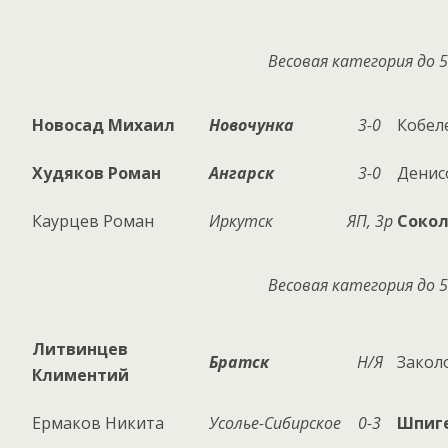
Весовая категория до 5
Новосад Михаил
Новочунка
3-0
Кобел
Худяков Роман
Ангарск
3-0
Денис
Каурцев Роман
Иркутск
ЯП, 3р
Сокол
Весовая категория до 5
Литвинцев
Братск
Н/Я
Закол
Климентий
Ермаков Никита
Усолье-Сибирское
0-3
Шпиг