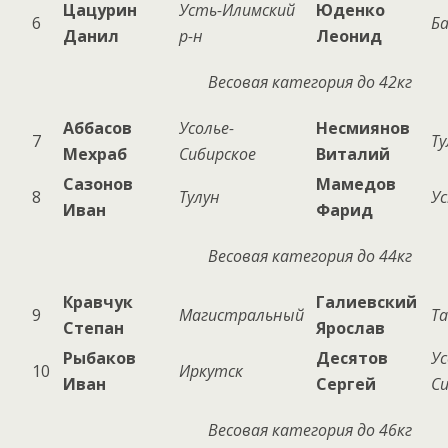
Цацурин
Усть-Илимский
Юденко
6
Ба
Данил
р-н
Леонид
Весовая категория до 42кг
Аббасов
Усолье-
Несмиянов
7
Ту
Мехраб
Сибирское
Виталий
Сазонов
Мамедов
8
Тулун
У
Иван
Фарид
Весовая категория до 44кг
Кравчук
Галиевский
9
Магистральный
Т
Степан
Ярослав
Рыбаков
Десятов
Ус
10
Иркутск
Иван
Сергей
С
Весовая категория до 46кг