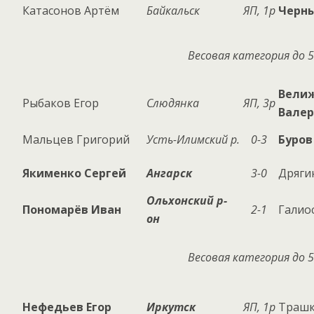
Катасонов Артём
Байкальск
ЯП, 1р
Черны
Весовая категория до 5
Вели
Рыбаков Егор
Слюдянка
ЯП, 3р
Вале
Мальцев Григорий
Усть-Илимский р.
0-3
Буров
Якименко Сергей
Ангарск
3-0
Дряги
Ольхонский р-
Пономарёв Иван
2-1
Галио
он
Весовая категория до 5
Нефедьев Егор
Иркутск
ЯП, 1р
Трашк