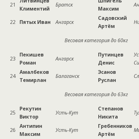
Литвинцев
Шпигель
21
Братск
Ан
Климентий
Максим
Садовский
22
Пятых Иван
Ангарск
Н
Артём
Весовая категория до 60кг
Пекишев
Путинцев
Ус
23
Ангарск
Роман
Денис
С
Амалбеков
Эсанов
24
Балаганск
С
Темирлан
Руслан
Весовая категория до 63кг
Рекутин
Степанов
25
Усть-Кут
Ту
Виктор
Никита
Антипин
Гребенников
26
Усть-Кут
М
Максим
Артём