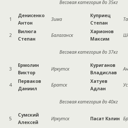
Весовая категория до 35кг
Денисенко
Куприец
1
Зима
Т
Антон
Степан
Вилюга
Харионов
2
Балаганск
Ш
Степан
Максим
Весовая категория до 37кг
Ермолин
Куриганов
3
Иркутск
Ан
Виктор
Владислав
Перваков
Хатуев
4
Братск
У
Даниил
Адлан
Весовая категория до 40кг
Сумский
5
Иркутск
Пасат Кэлин
Б
Алексей