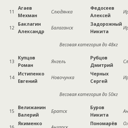
Агаев
Федосеев
11
Слюдянка
И
Мехман
Алексей
Баклагин
Задорожный
12
Балаганск
И
Александр
Никита
Весовая категория до 48кг
Купцов
Рубцов
13
Янгель
С
Роман
Дмитрий
Истипенко
Черных
14
Новочунка
И
Евгений
Сергей
Весовая категория до 50кг
Велижанин
Буров
15
Братск
Ан
Валерий
Никита
Якименко
Пономарёв
Ол
16
Ангарск