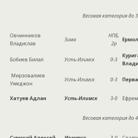
Весовая категория до 3
Овчинников
НПБ,
Зима
Ермол
Владислав
2р
Куриг
Бобиев Билал
Усть-Илимск
0-3
Влад
Мирзовалиев
Усть-Илимск
0-3
Перва
Умеджон
Хатуев Адлан
Усть-Илимск
3-0
Ефрем
Весовая категория до 4
Сумский Алексей
Иркутск
3-0
Свало