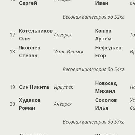
Сергей
Иван
о
Весовая категория до 52кг
Котельников
Конюк
17
Ангарск
Т
Олег
Артём
Яковлев
Нефедьев
18
Усть-Илимск
И
Степан
Егор
Весовая категория до 54кг
Новосад
19
Син Никита
Иркутск
Н
Михаил
Худяков
Соколов
Ус
20
Ангарск
Роман
Илья
С
Весовая категория до 57кг