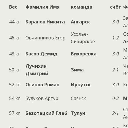
Вес
Фамилия Имя
команда
счёт
Ф
З
44 кг
Баранов Никита
Ангарск
3-0
А
Усолье-
С
46 кг
Овчинников Егор
1-2
Сибирское
А
М
48 кг
Басов Демид
Вихоревка
3-0
А
Лучихин
Ч
50 кг
Зима
2-1
Дмитрий
В
52 кг
Осипов Роман
Иркутск
3-0
К
54 кг
Булуков Артур
Саянск
0-3
М
С
57 кг
Безотецкий Глеб
Тулун
2-1
А
К