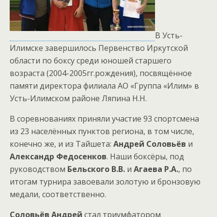
В Усть-
Илимске завершилось Первенство Иркутской
области по боксу среди юношей старшего
возраста (2004-2005гг.рождения), посвящённое
памяти директора филиала АО «Группа «Илим» в
Усть-Илимском районе Ляпина Н.Н.
В соревнованиях приняли участие 93 спортсмена
из 23 населённых пунктов региона, в том числе,
конечно же, и из Тайшета:
Андрей Соловьёв
и
Александр Федосенков
. Наши боксёры, под
руководством
Бельского В.В.
и
Агаева Р.А.
, по
итогам турнира завоевали золотую и бронзовую
медали, соответственно.
Соловьёв Андрей
стал триумфатором