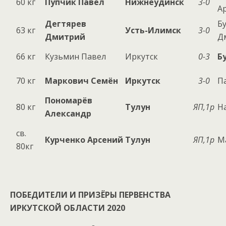
60 кг
Пупчик Павел
Нижнеудинск
3-0
А
Дегтярев
Б
63 кг
Усть-Илимск
3-0
Дмитрий
Д
66 кг
Кузьмин Павел
Иркутск
0-3
Б
70 кг
Маркович Семён
Иркутск
3-0
П
Пономарёв
80 кг
Тулун
ЯП,1р
Н
Александр
св.
Курченко Арсений
Тулун
ЯП,1р
М
80кг
ПОБЕДИТЕЛИ И ПРИЗЁРЫ ПЕРВЕНСТВА
ИРКУТСКОЙ ОБЛАСТИ 2020