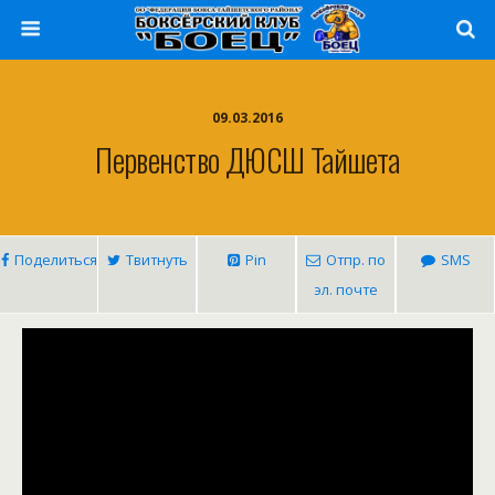
09.03.2016
Первенство ДЮСШ Тайшета
Поделиться
Твитнуть
Pin
Отпр. по
SMS
эл. почте