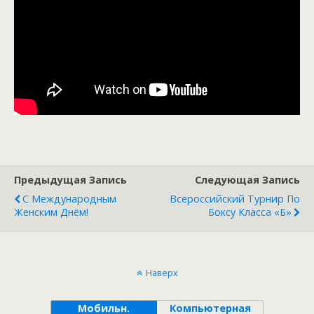
Предыдущая Запись
Следующая Запись
С Международным
Всероссийский Турнир По
Женским Днём!
Боксу Класса «Б»
Наверх
Мобильн.
Компьютерная