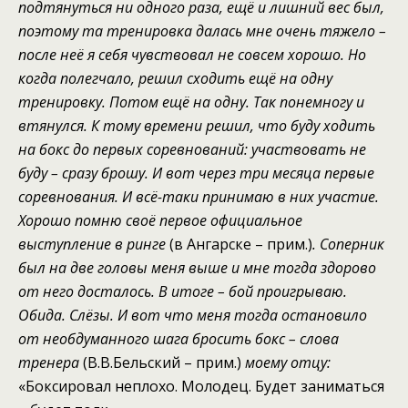
подтянуться ни одного раза,
ещё и
лишни
й
вес
был,
поэтому
та
тренировк
а
далась мне очень
тяжело
–
после неё
я себя
чувствовал
не
совсем
хорошо
. Но
когда полегчало
,
решил
сходить
ещё на одну
тренировку
. П
отом ещё на одну
. Так по
немног
у и
втянулся. К тому времени
решил
, что
буду ходить
на бокс
до первых
соревнований
: участвовать не
буду –
сразу
брошу. И вот через три месяца первые
соревнования.
И всё-таки
принимаю в них участие.
Хорошо помню сво
ё
перв
о
е официальн
о
е
выступление в ринге
(в Ангарске – прим.)
. Соперник
был на две головы
меня
выше и мне
тогда
здорово
от него
досталось. В итоге – б
ой проигрываю
.
Обида. Слёзы. И вот что меня
тогда
остановило
от необдуманного шага
брос
ить бокс
–
слова
тренера
(В.В.Бельский – прим.)
моему отцу
:
«Боксировал неплохо. Молодец. Будет заниматься