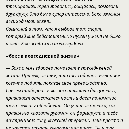
тренировках, тренировались, общались, помогали
друг другу. Это было супер интересно! Бокс изменил
весь ход моей жизни.
Сомнений в том, что я выбрал тот спорт,
который мне действительно
нужен
у меня не было
и нет. Бокс я обожаю всем сердцем.
«бокс в повседневной жизни»
— Бокс
очень здорово помогает в повседневной
жизни. Причём,
н
е тем, что ты ходишь с желанием
кого-то побить, показав своё превосходство.
Совсем н
аоборот. Бокс воспитывает дисциплину
,
прививает ответственность и даёт понимание
того, чем
ты
облада
ешь
. Он учит не только
,
как
правильно «махать руками», он формирует
в тебе
внутреннюю силу
, мужской стержень
. Тебе просто и
не хочется махать кулаками вне ринга. Ты
и так