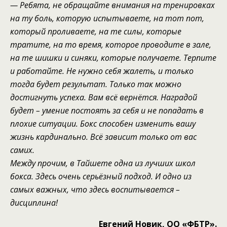
— Ребята, не обращайте внимания
на
тренировках
на
ту боль, которую испытываете, на тот пот,
который проливаете, на те силы, которые
тратите, на то время, которое
проводите в зале
,
на те шишки и синяки
, которые получаете
. Терпите
и работайте. Н
е нужно себя жалеть,
и только
тогда будет результат.
Только так можно
достигнуть успеха.
Вам всё вернётся.
Наградой
будет –
умение
постоять за себя
и
не попадать в
плохие ситуации
.
Бокс способен изменить
вашу
жизнь кардинально.
Всё зависит только от вас
самих.
Между прочим, в Тайшете одна из лучших школ
бокса. Здесь очень серьёзный подход. И одно из
самых важных, что здесь воспитывается –
дисциплина!
Евгений Новик, ОО «ФБТР».