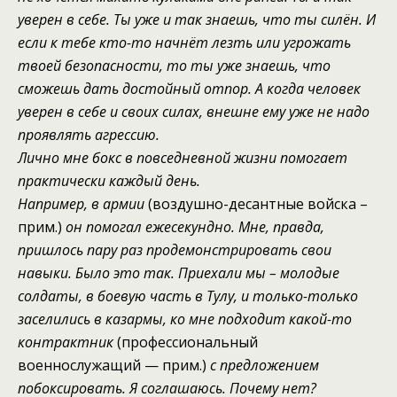
уверен в себе. Ты уже и так знаешь, что ты силён. И
если к тебе кто-то начнёт лезть или угрожать
твоей безопасности, то ты уже знаешь, что
сможешь дать
достойный
отпор
. А когда человек
уверен в себе и своих силах, внешне ему уже не надо
проявлять агрессию.
Лично мне бокс в повседневной жизни помогает
практически
каждый день.
Например, в
армии
(воздушно-десантные войска –
прим.)
он помогал ежесекундно. Мне
, правда,
пришлось пару раз
продемонстрировать
свои
навыки.
Было это так. П
риехали
мы – молодые
солдаты
,
в боевую часть в Тулу
,
и только
-только
заселились в казармы, ко мне
подходит
какой-то
контрактник
(профессиональный
военнослужащий — прим.)
с предложением
побоксировать
.
Я соглашаюсь.
Почем
у
нет?