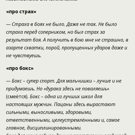
«про страх»
—
С
траха в бо
ях
не было. Даже не так. Не было
страха перед соперником, но был страх за
результат боя. А получить в бою
мне
не с
трашно,
в
азарте схватки,
порой
,
пропущенных ударов даже и
не чувствуешь.
«
про бокс
»
— Бокс – супер спорт.
Для мальчишки –
лучше и не
придумаешь. Но «дурака здес
ь
не поваляешь»
(смеётся)
.
Бокс – одна из лучших школ для
настоящих
мужчин. Пацаны здесь вырастают
сильными, выносливыми, здоровыми,
ответственными, целеустремлёнными и, самое
главное, дисциплинированными.