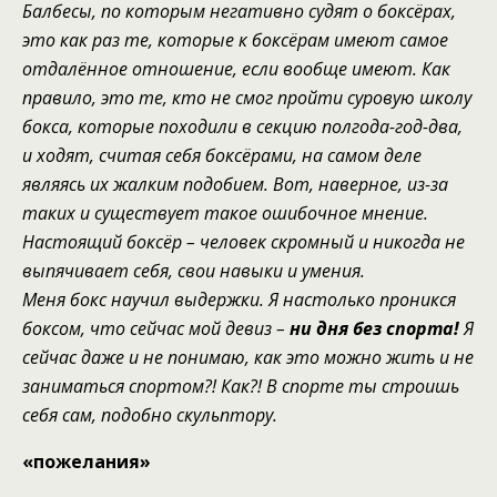
Балбесы, по которым негативно судят о боксёрах,
это как раз те, которые
к боксёрам имеют самое
отдалённое
отношение, если вообще имеют
. Как
правило, это те, кто
не смог пройти суровую школу
бокса, которые походили в секцию полгода-год
-два
,
и
ходят
,
считая себя боксёрами, на самом деле
являясь их жалким подобием. Вот, наверное,
из-за
таких
и
существует такое
ошибочное мнение.
Настоящий боксёр – человек скромный и никогда не
выпячивает себя, свои навыки и умения.
М
еня
б
окс научил выдержки. Я настолько проникся
боксом, что сейчас мой девиз –
ни дня без спорта!
Я
сейчас даже и не понимаю, как это можно жить и не
заниматься спортом?! Как?! В спорте ты строишь
себя
сам,
подобно скульптору.
«
пожелания
»