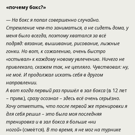
«почему бокс?»
—
На бокс
я
попал с
овершенно случайно.
Стремление
чем-то заниматься,
а
не сидеть дома,
у
меня
было всегда
, п
оэтому хватался за всё
подряд:
вязание, вышивание, рисование, лыжные
гонки.
Но вот, к сожалению, очень быстро
«остывал» к каждому новому увлечению. Ничего не
привлека
ло
, скажем так,
не цепляло. Чувствовал: ну
,
не моё. И продолжал искать себя в другом
направлении
.
А
вот
когда первый раз пришёл
в зал
бокс
а
(в 12 лет
– прим.)
, сразу осознал – здесь всё очень серьёзно.
Хочу
отметить
, что после первой
же
тренировки я
для себя решил –
это
была
моя последняя
тренировка и в зал бокса
я
больше
«ни
ногой»
(смеётся)
.
В
то время,
я не мог на турнике