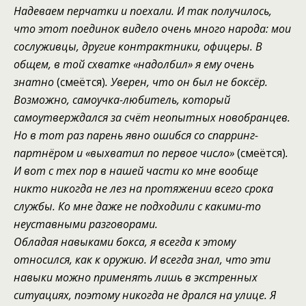
Надеваем перчатки и поехали.
И так получилось,
что этот поединок видел
о
очень много
народа
: мои
сослуживцы
, другие контрактники,
офицеры.
В
общем, в той схватке
«
надолбил
»
я ему очень
знатно
(смеётся)
. Уверен, что он был не боксёр.
Возможно,
самоучка
-любитель
, который
самоутверждался
за счёт неопытных новобранцев.
Но в тот раз
парень
явно
ошибся со спарринг-
партнёром
и
«выхватил по первое число»
(смеётся)
.
И вот с тех пор
в нашей части
ко мне вообще
никто никогда не лез
н
а протяжении всего срока
службы
. К
о мне даже не подходили с какими-то
неуставными разговорами.
Обладая навыками бокса
,
я всегда к этому
относился, как к оружию. И всегда знал, что эти
навыки можно применять лишь в экстренных
ситуациях, поэтому никогда не дрался на улице. Я