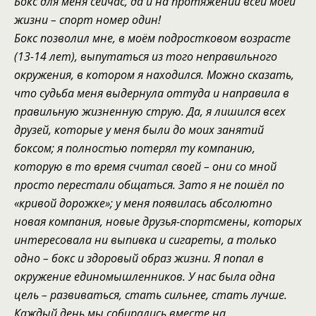
Бокс для меня сейчас, да и на протяжении всей моей
жизни – спорт номер один!
Бокс позволил мне
,
в моём подростковом возрасте
(13-14 лет)
,
выпутаться из того неправильного
окружения,
в котором я находился
.
Можно сказать,
что с
удьба м
еня выдернула оттуда и направила в
правильную жизненную
струю.
Да, я
лишился всех
друзей, которые у меня были до моих занятий
боксом
; я полностью потерял ту компанию,
которую в то время считал своей – они со мной
п
росто
перестали общаться
. Зато
я
не пошёл по
«кривой дорожке»;
у меня появилась абсолютно
новая компания, новые друзья-спортсмены, которых
интересовала н
и
выпивка
и
сигареты, а только
одно – бокс и здоровый образ жизни.
Я
попа
л в
окружени
е
единомышленников. У нас была одна
це
ль – развиваться, стать сильнее, стать лучше
.
Каждый день мы собирались вместе на