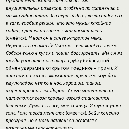
Против меня вышел соперник весьма
внушительных размеров
, особенно
по сравнению с
моими габаритами. Я в первый день, когда видел его
в зале, вообще решил, что это мужик какой-то
сидит, пришёл на своего сына посмотреть
(смеётся)
. И вот он в ринге напротив меня.
Нереально огромный!
Просто –
великан
! Ну ничего.
Собрал волю в кулак и пошёл боксировать. М
ы с ним
тогда
устроили настоящую рубку
(обоюдный
обмен ударами в открытом поединке – прим.)
. И
вот
помню, как в самом конце третьего раунда я
ему попа
даю
чётко в нос, хорошим
,
таким
,
акцентированным ударом.
У
него моментально
наливаются глаза
кровью, взгляд становится
бешен
ы
м
. Думаю, ну всё, мне
«
конец
»
. И
тут звучит
гонг
.
Г
онг
тогда
меня спас
(смеётся)
. Бой я конечно
проиграл, но в моей памяти он остался с
позитивными впечатлениями.