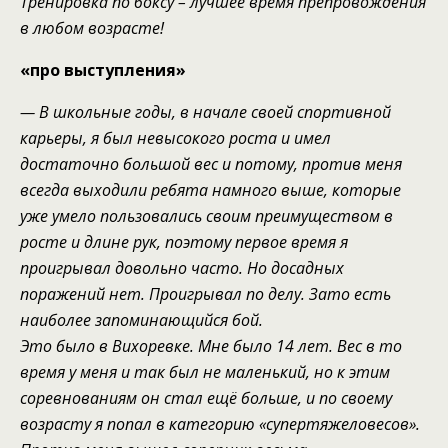
Тренировка по боксу – лучшее время препр
о
вождения
в любом возрасте!
«про
выступления
»
—
В школьные годы
,
в начале своей спортивной
карьеры
,
я был невысокого роста и имел
достаточно большой вес и потому
,
против меня
всегда выходили ребята намного выше, которые
уже
умело пользовались своим преимуществом в
росте и длине рук, поэтому первое время
я
проигрывал довольно часто. Но досадных
поражений нет
. Проигрывал по делу
.
Зато е
сть
наиболее запоминающ
ий
ся
бой.
Это было в Вихоревке. Мне было 14 лет. Вес в то
время у меня и так был не маленький, но к этим
соревнованиям он стал ещё больше, и
по своему
возрасту
я попал в категорию «супертяжеловесов».