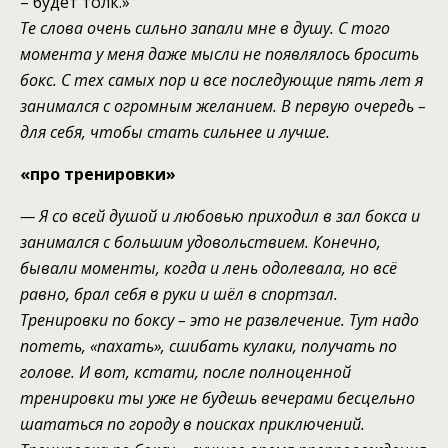
– будет толк.»
Те слова очень сильно запали мне в душу.
С
того
момента
у меня даже мысли
не появлялось
бросить
бокс
.
С тех самых пор
и все
последующие
пять лет
я
занимался
с огромным желанием. В первую очередь –
для себя,
чтобы стать сильнее
и лучше
.
«про тренировки»
— Я со всей душой и любовью приходил в зал бокса и
занимался
с
большим
удовольствием
.
Конечно,
бывали моменты, к
огда и лень одолевала, но всё
равно, брал себя в руки
и
шёл в спортзал
.
Тренировк
и
по боксу – это не развлечение. Тут надо
потеть,
«пахать», сшибать кулаки, получать по
голове. И вот, кстати, после полноценной
тренировки ты уже не будешь вечерами бесцельно
шататься по городу в поисках приключений.