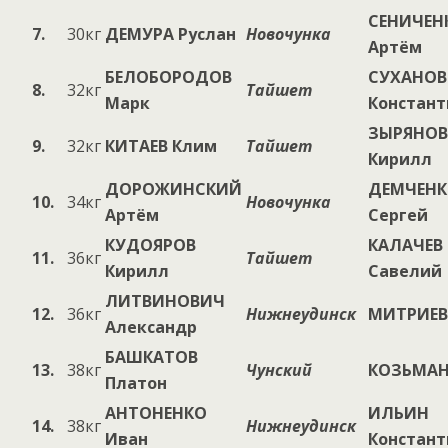
СЕНИЧЕН
7.
30кг
ДЕМУРА Руслан
Новочунка
Артём
БЕЛОБОРОДОВ
СУХАНОВ
8.
32кг
Тайшет
Марк
Констант
ЗЫРЯНОВ
9.
32кг
КИТАЕВ Клим
Тайшет
Кирилл
ДОРОЖИНСКИЙ
ДЕМЧЕН
10.
34кг
Новочунка
Артём
Сергей
КУДОЯРОВ
КАЛАЧЕВ
11.
36кг
Тайшет
Кирилл
Савелий
ЛИТВИНОВИЧ
12.
36кг
Нижнеудинск
МИТРИЕВ
Александр
БАШКАТОВ
13.
38кг
Чунский
КОЗЬМАН
Платон
АНТОНЕНКО
ИЛЬИН
14.
38кг
Нижнеудинск
Иван
Констант