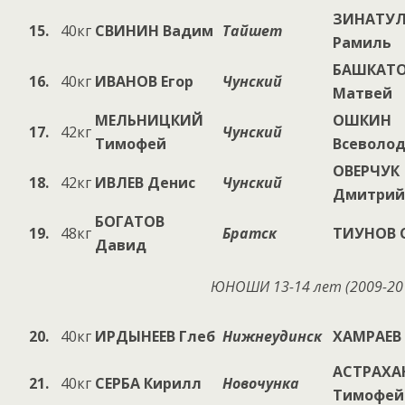
ЗИНАТУ
15.
40кг
СВИНИН Вадим
Тайшет
Рамиль
БАШКАТ
16.
40кг
ИВАНОВ Егор
Чунский
Матвей
МЕЛЬНИЦКИЙ
ОШКИН
17.
42кг
Чунский
Тимофей
Всеволо
ОВЕРЧУК
18.
42кг
ИВЛЕВ Денис
Чунский
Дмитрий
БОГАТОВ
19.
48кг
Братск
ТИУНОВ 
Давид
ЮНОШИ 13-14 лет (200
9
-20
20.
40кг
ИРДЫНЕЕВ Глеб
Нижнеудинск
ХАМРАЕВ 
АСТРАХА
21.
40кг
СЕРБА Кирилл
Новочунка
Тимофей