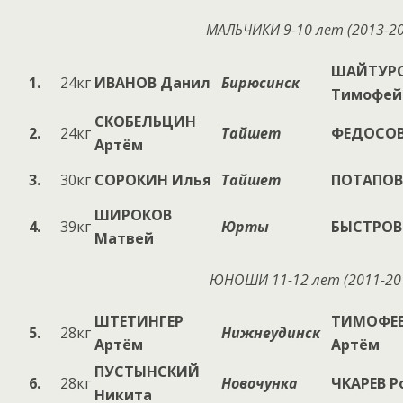
МАЛЬЧИКИ
9-10
лет (20
13
-2
ШАЙТУР
1.
24кг
ИВАНОВ Данил
Бирюсинск
Тимофей
СКОБЕЛЬЦИН
2.
24кг
Тайшет
ФЕДОСОВ
Артём
3.
30кг
СОРОКИН Илья
Тайшет
ПОТАПОВ 
ШИРОКОВ
4.
39кг
Юрты
БЫСТРОВ
Матвей
ЮНОШИ 1
1
-1
2
лет (20
11
-20
ШТЕТИНГЕР
ТИМОФЕ
5.
28кг
Нижнеудинск
Артём
Артём
ПУСТЫНСКИЙ
6.
28кг
Новочунка
ЧКАРЕВ Р
Никита