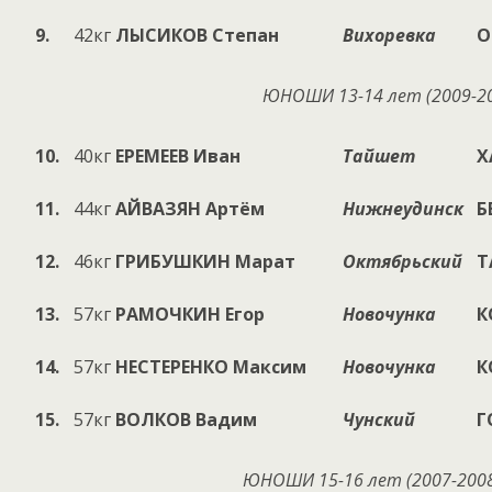
9.
42кг
ЛЫСИКОВ
Степан
Вихоревка
О
ЮНОШИ 13-14 лет (200
9
-2
10.
40кг
ЕРЕМЕЕВ
Иван
Тайшет
Х
11.
44кг
АЙВАЗЯН
Артём
Нижнеудинск
Б
12.
46кг
ГРИБУШКИН
Марат
Октябрьский
Т
13.
57кг
РАМОЧКИН
Егор
Новочунка
К
14.
57кг
НЕСТЕРЕНКО
Максим
Новочунка
К
15.
57кг
ВОЛКОВ
Вадим
Чунский
Г
ЮНОШИ 15-16 лет (200
7
-200