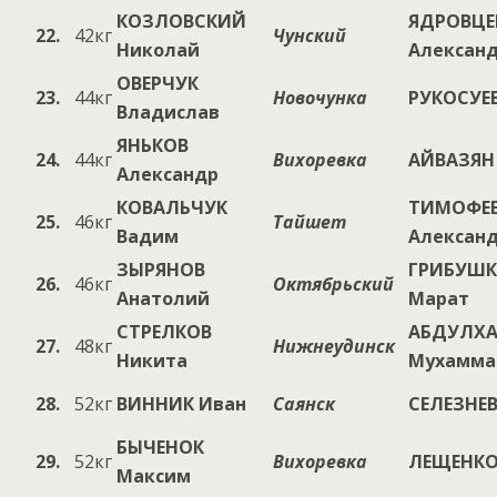
КОЗЛОВСКИЙ
ЯДРОВЦЕ
22.
42кг
Чунский
Николай
Алексан
ОВЕРЧУК
23.
44кг
Новочунка
РУКОСУЕ
Владислав
ЯНЬКОВ
24.
44кг
Вихоревка
АЙВАЗЯН
Александр
КОВАЛЬЧУК
ТИМОФЕ
25.
46кг
Тайшет
Вадим
Алексан
ЗЫРЯНОВ
ГРИБУШ
26.
46кг
Октябрьский
Анатолий
Марат
СТРЕЛКОВ
АБДУЛХ
27.
48кг
Нижнеудинск
Никита
Мухамма
28.
52кг
ВИННИК Иван
Саянск
СЕЛЕЗНЕ
БЫЧЕНОК
29.
52кг
Вихоревка
ЛЕЩЕНКО
Максим