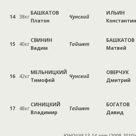
БАШКАТОВ
ИЛЬИН
14
38кг
Чунский
Платон
Константи
СВИНИН
БАШКАТОВ
15
40кг
Тайшет
Вадим
Матвей
МЕЛЬНИЦКИЙ
ОВЕРЧУК
16
42кг
Чунский
Тимофей
Дмитрий
СИНИЦКИЙ
БОГАТОВ
17
48кг
Тайшет
Владимир
Давид
ЮНОШИ 13-14 лет (200
9
-20
10
г