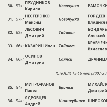
ПРУДНИКОВ
30.
57кг
Новочунка
РАМОЧКИ
Кирилл
НЕСТЕРЕНКО
ГОРДЕЕВ
31.
57кг
Новочунка
Максим
Владисл
ЛЕСОВИЧ
БОНДАРЬ
32.
63кг
Тайшет
Дмитрий
Алексей
КРАВЧЕН
33.
66кг
КАЗАРИН Иван
Тайшет
Вячеслав
ОСИПОВ
34.
66кг
Саянск
ДРАНИЦА
Дмитрий
ЮНОШИ 15-16 лет (200
7
-20
МИТРОФАНОВ
МИХАЙЛ
35.
54кг
Братск
Павел
Дмитрий
ЯДРОВЦЕВ
36.
54кг
Нижнеудинск
ШИРОКОВ
Андрей