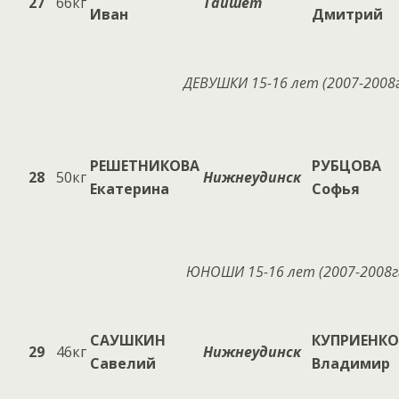
27
66кг
Тайшет
Иван
Дмитрий
ДЕВУШКИ
15-16 лет (200
7
-200
8
РЕШЕТНИКОВА
РУБЦОВА
28
50кг
Нижнеудинск
Екатерина
Софья
ЮНОШИ 15-16 лет (200
7
-200
8
г
САУШКИН
КУПРИЕНКО
29
46кг
Нижнеудинск
Савелий
Владимир