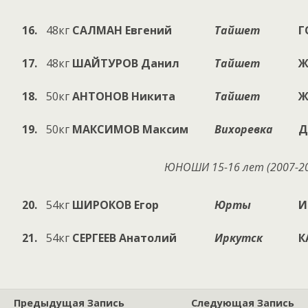
16.
48кг
САЛМАН
Евгений
Тайшет
Г
17.
48кг
ШАЙТУРОВ
Данил
Тайшет
Ж
18.
50кг
АНТОНОВ
Никита
Тайшет
Ж
19.
50кг
МАКСИМОВ
Максим
Вихоревка
Д
ЮНОШИ 15-16 лет (200
7
-2
20.
54кг
ШИРОКОВ
Егор
Юрты
И
21.
54кг
СЕРГЕЕВ
Анатолий
Иркутск
К
Предыдущая Запись
Следующая Запись