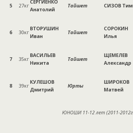
СЕРГИЕНКО
5
27кг
Тайшет
СИЗОВ Тим
Анатолий
ВТОРУШИН
СОРОКИН
6
30кг
Тайшет
Иван
Илья
ВАСИЛЬЕВ
ЩЕМЕЛЕВ
7
35кг
Тайшет
Никита
Александр
КУЛЕШОВ
ШИРОКОВ
8
39кг
Юрты
Дмитрий
Матвей
ЮНОШИ 1
1
-1
2
лет (20
11
-20
12
г