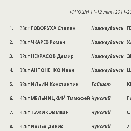
ЮНОШИ 1
1
-1
2
лет (20
11
-2
1.
28кг
ГОВОРУХА
Степан
Нижнеудинск
П
2.
28кг
ЧКАРЕВ
Роман
Нижнеудинск
Х
3.
32кг
НЕКРАСОВ
Дамир
Нижнеудинск
З
4.
38кг
АНТОНЕНКО
Иван
Нижнеудинск
Ш
5.
38кг
ИЛЬИН
Константин
Тайшет
К
6.
42кг
МЕЛЬНИЦКИЙ
Тимофей
Чунский
Г
7.
42кг
ТУЖИКОВ
Иван
Чунский
О
8.
42кг
ИВЛЕВ
Денис
Чунский
Л