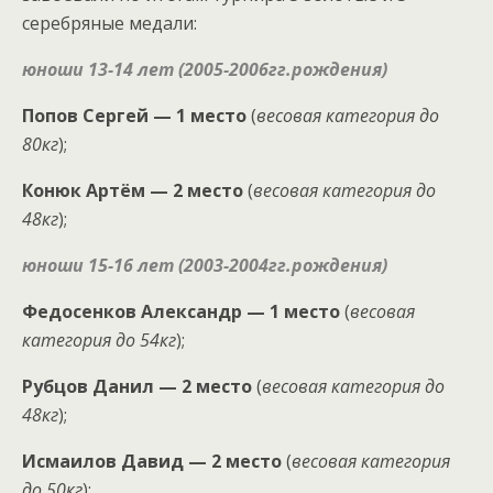
серебряные медали:
юноши 13-14 лет (2005-2006гг.рождения)
Попов Сергей — 1 место
(
весовая категория до
80кг
);
Конюк Артём — 2 место
(
весовая категория до
48кг
);
юноши 15-16 лет (2003-2004гг.рождения)
Федосенков Александр — 1 место
(
весовая
категория до 54кг
);
Рубцов Данил — 2 место
(
весовая категория до
48кг
);
Исмаилов Давид — 2 место
(
весовая категория
до 50кг
);