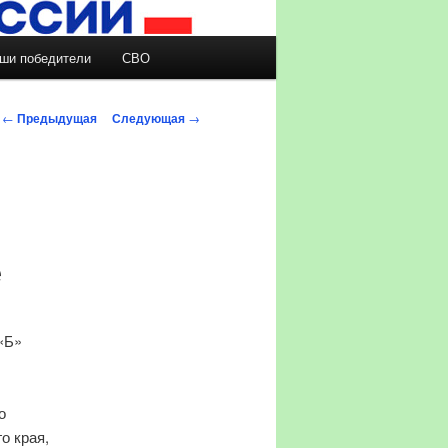
ши победители
СВО
Навигация по записям
←
Предыдущая
Следующая
→
е
«Б»
о
о края,