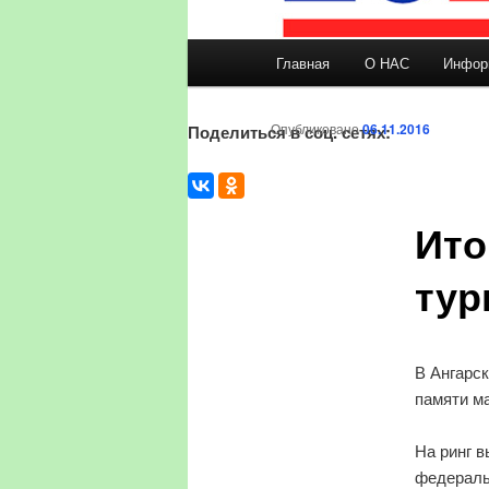
Главное меню
Главная
О НАС
Инфор
Перейти к основному со
Опубликовано
06.11.2016
Поделиться в соц. сетях:
Ито
тур
В Ангарс
памяти м
На ринг в
федеральн