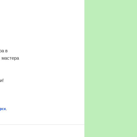
ра в
в мастера
и!
рск
,