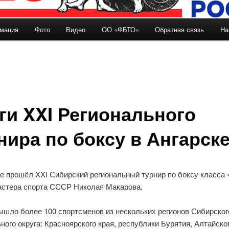
мация
Фото
Видео
ОО «ФБТО»
Обратная связь
На
держимому
ги XXI Регионального
нира по боксу в Ангарск
ке прошёл XXI Сибирский региональный турнир по боксу класса 
астера спорта СССР Николая Макарова.
ышло более 100 спортсменов из нескольких регионов Сибирског
ого округа: Красноярского края, республики Бурятия, Алтайског