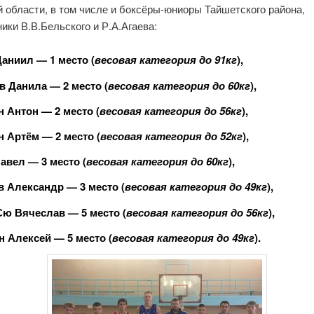
 области, в том числе и боксёры-юниоры Тайшетского района,
ики В.В.Бельского и Р.А.Агаева:
аниил — 1 место (
весовая категория до 91кг
),
 Данила — 2 место (
весовая категория до 60кг
),
 Антон — 2 место (
весовая категория до 56кг
),
 Артём — 2 место (
весовая категория до 52кг
),
авел — 3 место (
весовая категория до 60кг
),
 Александр — 3 место (
весовая категория до 49кг
),
Сю Вячеслав — 5 место (
весовая категория до 56кг
),
 Алексей — 5 место (
весовая категория до 49кг
).