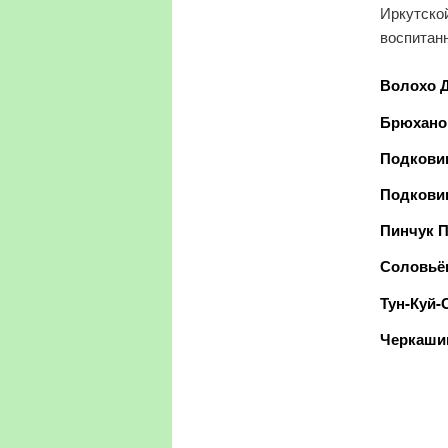
Иркутской
воспитанн
Волохо Д
Брюханов
Подковин
Подковин
Пинчук П
Соловьёв
Тун-Куй-
Черкашин