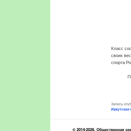
Класс со
своих ве
спорта Ро
П
Запись опу
Иркутская 
© 2014-2026, Общественная ор