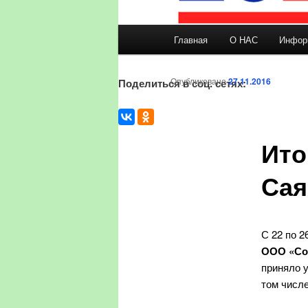
Главное меню
Главная
О НАС
Инфор
Перейти к основному со
Опубликовано
27.11.2016
Поделиться в соц. сетях:
Ито
Сая
С 22 по 
ООО «Сою
приняло у
том числе