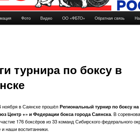
мация
Фото
Видео
ОО «ФБТО»
Обратная связь
На
держимому
ги турнира по боксу в
нске
26 ноября в Саянске прошёл
Региональный турнир по боксу на
з Центр +» и Федерации бокса города Саянска
. В соревнов
частие 176 боксёров из 33 команд Сибирского федерального окр
 и наши воспитанники.