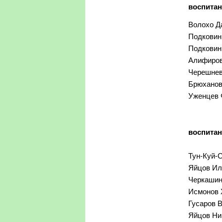
воспитан
Волохо Да
Подковин 
Подковин 
Алифиров
Черешнев 
Брюханов 
Уженцев Ф
воспитан
Тун-Куй-С
Яйцов Иль
Черкашин 
Исмонов Х
Гусаров В
Яйцов Ник