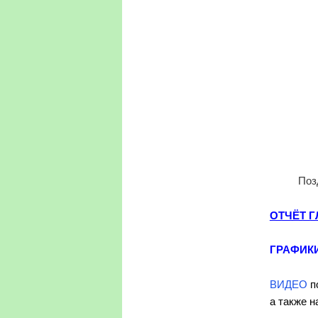
Поз
ОТЧЁТ 
ГРАФИКИ
ВИДЕО
п
а также н