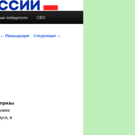
ши победители
СВО
Навигация по записям
←
Предыдущая
Следующая
→
 призы
аниях
уга, в