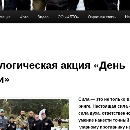
мация
Фото
Видео
ОО «ФБТО»
Обратная связь
На
держимому
логическая акция «День
и»
Сила — это не только в
ринге. Настоящая сила 
сила духа, ответственн
умение нанести точный
главному противнику н