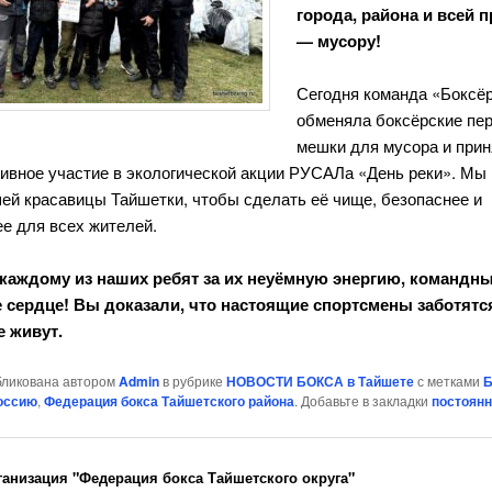
города, района и всей 
— мусору!
Сегодня команда «Боксё
обменяла боксёрские пер
мешки для мусора и при
тивное участие в экологической акции РУСАЛа «День реки». Мы
ей красавицы Тайшетки, чтобы сделать её чище, безопаснее и
е для всех жителей.
каждому из наших ребят за их неуёмную энергию, командны
 сердце! Вы доказали, что настоящие спортсмены заботятс
е живут.
бликована автором
Admin
в рубрике
НОВОСТИ БОКСА в Тайшете
с метками
Б
оссию
,
Федерация бокса Тайшетского района
. Добавьте в закладки
постоян
ганизация "Федерация бокса Тайшетского округа"