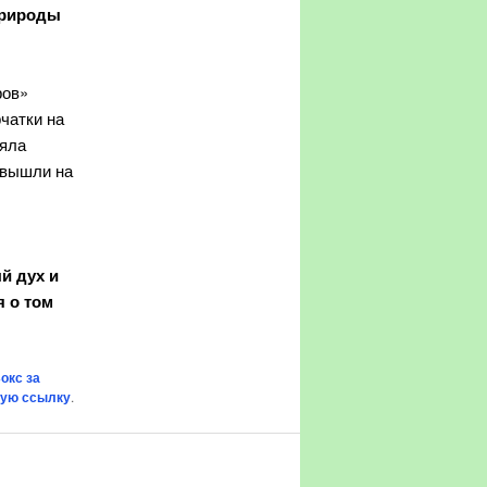
природы
ров»
чатки на
няла
 вышли на
й дух и
я о том
окс за
ную ссылку
.