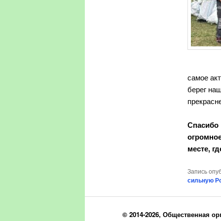
самое ак
берег наш
прекрасне
Спасибо 
огромное
месте, гд
Запись опу
сильную Р
© 2014-2026, Общественная ор