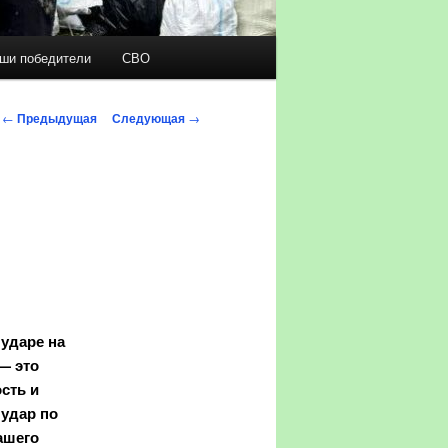
ши победители
СВО
Навигация по записям
←
Предыдущая
Следующая
→
 ударе на
— это
ость и
 удар по
ашего