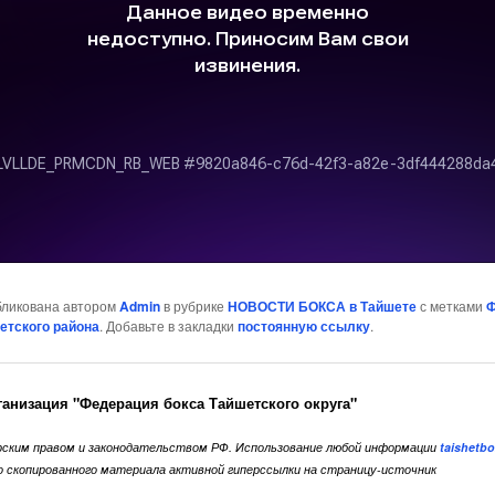
бликована автором
Admin
в рубрике
НОВОСТИ БОКСА в Тайшете
с метками
Ф
етского района
. Добавьте в закладки
постоянную ссылку
.
ганизация "Федерация бокса Тайшетского округа"
ским правом и законодательством РФ. Использование любой информации
taishetbo
го скопированного материала активной гиперссылки на страницу-источник