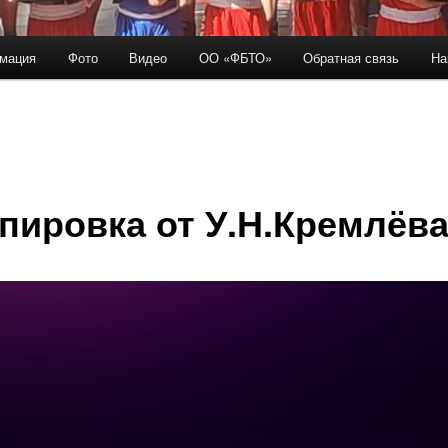
мация
Фото
Видео
ОО «ФБТО»
Обратная связь
На
держимому
пировка от У.Н.Кремлёв