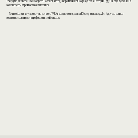
12-й раунд, в котором Юбенк откровенно пошёл вперёд, выбросил несколько результативных серий. Чудинов едва держался на
ногах и рефери встречи остановил поединок.
Таким образом, титул временного чемпиона WBA в среднем весе достался Юбенку-младшему. Для Чудинова данное
поражение стало первым в профессиональной карьере.