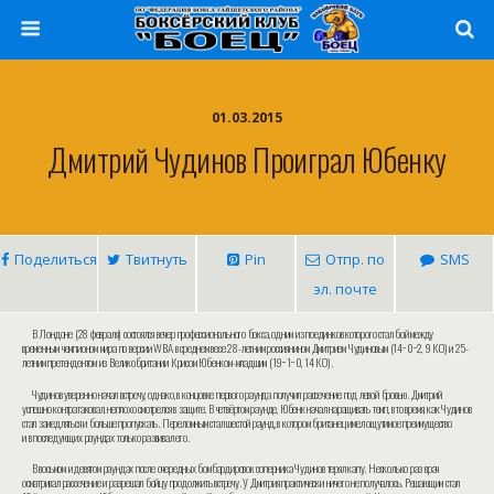
01.03.2015
Дмитрий Чудинов Проиграл Юбенку
Поделиться
Твитнуть
Pin
Отпр. по
SMS
эл. почте
В Лондоне (28 февраля) состоялся вечер профессионального бокса, одним из поединков которого стал бой между
временным чемпионом мира по версии WBA в среднем весе 28-летним россиянином Дмитрием Чудиновым (14−0−2, 9 КО) и 25-
летним претендентом из Великобритании Крисом Юбенком-младшим (19−1−0, 14 КО).
Чудинов уверенно начал встречу, однако, в концовке первого раунда получил рассечение под левой бровью. Дмитрий
успешно контратаковал, неплохо смотрелся в защите. В четвёртом раунде, Юбенк начал наращивать темп, в то время, как Чудинов
стал замедляться и больше пропускать. Переломным стал шестой раунд, в котором британец имел ощутимое преимущество
и в последующих раундах только развивал его.
В восьмом и девятом раундах после очередных бомбардировок соперника Чудинов терял капу. Несколько раз врач
осматривал рассечение и разрешал бойцу продолжить встречу. У Дмитрия практически ничего не получалось. Решающим стал