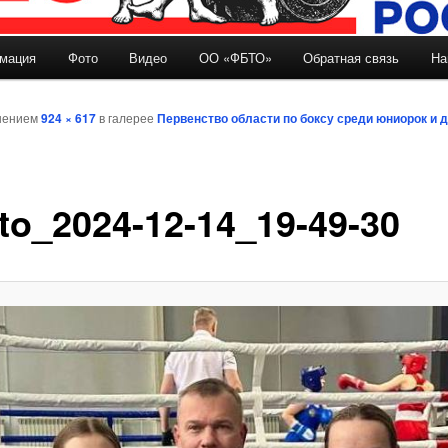
мация
Фото
Видео
ОО «ФБТО»
Обратная связь
На
держимому
шением
924 × 617
в галерее
Первенство области по боксу среди юниорок и 
to_2024-12-14_19-49-30