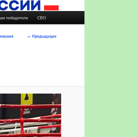
ши победители
СВО
Навигация по
← Предыдущее
девушек
изображениям