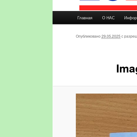
Главное меню
Главная
О НАС
Инфор
Перейти к основному со
Опубликовано
29.05.2025
с разре
Ima