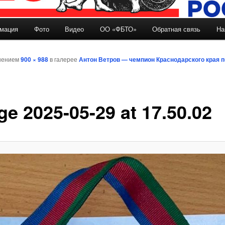
мация
Фото
Видео
ОО «ФБТО»
Обратная связь
На
держимому
шением
900 × 988
в галерее
Антон Ветров — чемпион Краснодарского края п
ge 2025-05-29 at 17.50.02