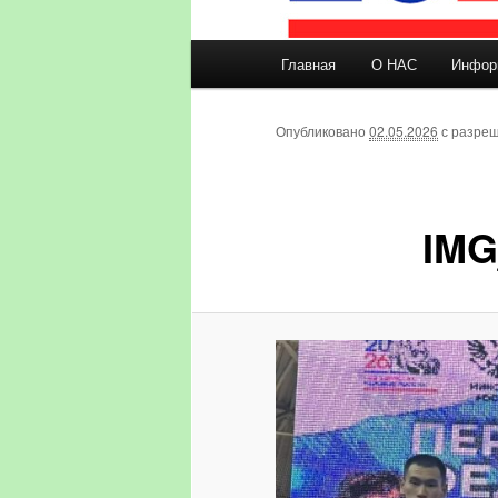
Главное меню
Главная
О НАС
Инфор
Перейти к основному со
Опубликовано
02.05.2026
с разре
IMG